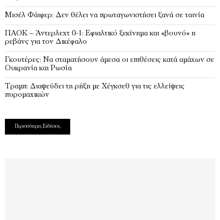
Μισέλ Φάιφερ: Δεν θέλει να πρωταγωνιστήσει ξανά σε ταινία
ΠΑΟΚ – Άντερλεχτ 0-1: Εφιαλτικό ξεκίνημα και «βουνό» η
ρεβάνς για τον Δικέφαλο
Γκουτέρες: Να σταματήσουν άμεσα οι επιθέσεις κατά αμάχων σε
Ουκρανία και Ρωσία
Τραμπ: Διαψεύδει τη ρήξη με Χέγκσεθ για τις ελλείψεις
πυρομαχικών
Περισσότερες Ειδήσεις