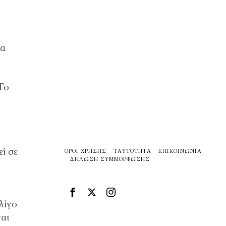
ια
Το
ί σε
ΌΡΟΙ ΧΡΉΣΗΣ
ΤΑΥΤΌΤΗΤΑ
ΕΠΙΚΟΙΝΩΝΊΑ
ΔΉΛΩΣΗ ΣΥΜΜΌΡΦΩΣΗΣ
λίγο
ναι