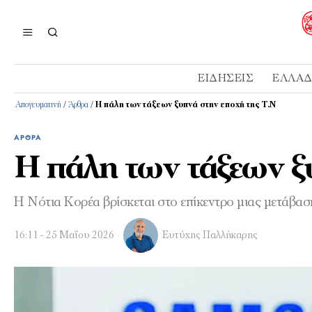
ΕΙΔΉΣΕΙΣ
ΕΛΛΆ
Απογευματινή
/
Άρθρα
/
Η πάλη των τάξεων ξυπνά στην εποχή της Τ.Ν
ΆΡΘΡΑ
Η πάλη των τάξεων ξ
Η Νότια Κορέα βρίσκεται στο επίκεντρο µιας µετάβ
16:11 - 25 Μαΐου 2026
Ευτύχης Παλλήκαρης