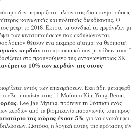
ώτηµα δεν περιορίζεται πλέον στις διαπραγµατεύσεις
υρύτερης κοινωνικής και πολιτικής διεκδίκησης. Ο
ς µέχρι το 2018. Εκτοτε τα συνδικά τα εµφάνιζαν µ
όψει των κινητοποιήσεων που εκδηλώνονται,
ύος λοιπόν θέτουν ένα αιχµηρό αίτηµα: να θεσπιστεί
υργικών κερδών
στο προσωπικό των µονάδων τσιπ. 
 βασίζεται στο προηγούµενο της ανταγωνίστριας SK
τανέµει το 10% των κερδών της στους
ορίζεται εντός των επιχειρήσεων. Εχει ήδη µεταφερθε
ε ο «Economist», στις 11 Μαΐου ο Kim Yong-Βeom,
Κορέας
, Lee Jae Myung, πρότεινε τη θέσπιση ενός
 των κερδών από τη βιοµηχανία παραγωγής τσιπ προς
ατιστήριο της χώρας έχασε 5%
, για να ανακάµψει 
ν δηλώσεων. Ωστόσο, η λογική αυτής της πρότασης εί