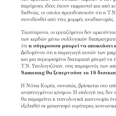
παρόµοιες ιδέες έχουν εκφραστεί και από 
διεθνώς, οι οποίοι προειδοποιούν ότι η Τ.
συνοδευθεί από νέες µορφές αναδιανοµής.
Ταυτόχρονα, οι εργαζόµενοι δεν αρκούνται 
των κερδών µέσω συλλογικών διαπραγµατεύ
ότι
η σύγκρουση µπορεί να αποκτήσει 
∆εδοµένου ότι η παραγωγή αυτών των µικρο
και µια περιορισµένη διαταραχή µπορεί να 
Τ.Ν. Υπολογιζόταν, στις παραµονές των απ
Samsung θα ξεπερνούσε τα 18 δισεκα
Η Νότια Κορέα, συνεπώς, βρίσκεται στο επ
αναπτυγµένου κόσµου. Η επιλογή της δεν εί
θα παραµείνει η τεχνολογική καινοτοµία έ
εξελιχθεί σε µηχανισµό ευρύτερης κοινωνικ