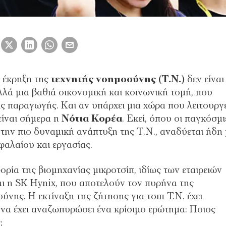
 έκρηξη της
τεχνητής νοηµοσύνης (Τ.Ν.)
δεν είναι
λά µια βαθιά οικονοµική και κοινωνική τοµή, που
σεις παραγωγής. Και αν υπάρχει µια χώρα που λειτουργ
είναι σήµερα η
Νότια Κορέα
. Εκεί, όπου οι παγκόσµι
ην πιο δυναµική ανάπτυξη της Τ.Ν., αναδύεται ήδη 
αλαίου και εργασίας.
ρία της βιοµηχανίας µικροτσίπ, ιδίως των εταιρειών
ι η SK Hynix, που αποτελούν τον πυρήνα της
ης. Η εκτίναξη της ζήτησης για τσιπ T.N. έχει
ονα έχει αναζωπυρώσει ένα κρίσιµο ερώτηµα: Ποιος
;