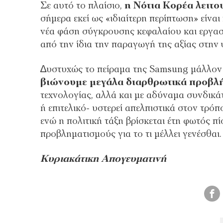
Σε αυτό το πλαίσιο,
η Νότια Κορέα λειτο
σήµερα εκεί ως «ιδιαίτερη περίπτωση» είναι
νέα φάση σύγκρουσης κεφαλαίου και εργασ
από την ίδια την παραγωγή της αξίας στην
∆υστυχώς το πείραµα της Samsung µάλλον δ
βιώνουµε µεγάλα διαρθρωτικά προβλ
τεχνολογίας, αλλά και µε αδύναµα συνδικάτ
ή επιτελικό- υστερεί απελπιστικά στον τρόπ
ενώ η πολιτική τάξη βρίσκεται έτη φωτός 
προβληµατισµούς για το τι µέλλει γενέσθαι.
Κυριακάτικη Απογευματινή