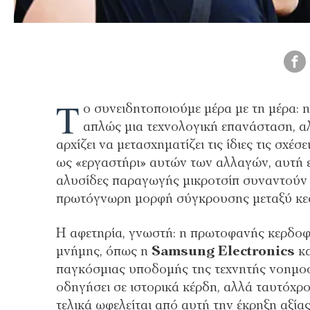
Τ
ο συνειδητοποιούµε µέρα µε τη µέρα: η
απλώς µια τεχνολογική επανάσταση, αλ
αρχίζει να µετασχηµατίζει τις ίδιες τις σχέ
ως «εργαστήρι» αυτών των αλλαγών, αυτή 
αλυσίδες παραγωγής µικροτσίπ συναντούν τ
πρωτόγνωρη µορφή σύγκρουσης µεταξύ κεφ
Η αφετηρία, γνωστή: η πρωτοφανής κερδοφο
µνήµης, όπως η
Samsung Electronics
κα
παγκόσµιας υποδοµής της τεχνητής νοηµοσύν
οδηγήσει σε ιστορικά κέρδη, αλλά ταυτόχρ
τελικά ωφελείται από αυτή την έκρηξη αξίας