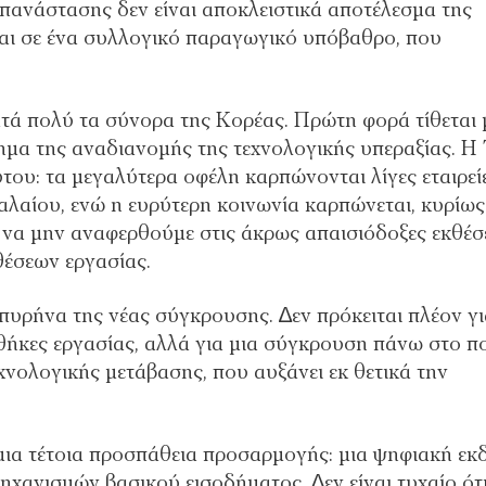
επανάστασης δεν είναι αποκλειστικά αποτέλεσµα της
ται σε ένα συλλογικό παραγωγικό υπόβαθρο, που
τά πολύ τα σύνορα της Κορέας. Πρώτη φορά τίθεται 
µα της αναδιανοµής της τεχνολογικής υπεραξίας. Η 
ου: τα µεγαλύτερα οφέλη καρπώνονται λίγες εταιρείε
εφαλαίου, ενώ η ευρύτερη κοινωνία καρπώνεται, κυρίως
α να µην αναφερθούµε στις άκρως απαισιόδοξες εκθέσ
θέσεων εργασίας.
πυρήνα της νέας σύγκρουσης. ∆εν πρόκειται πλέον γι
ήκες εργασίας, αλλά για µια σύγκρουση πάνω στο π
εχνολογικής µετάβασης, που αυξάνει εκ θετικά την
 µια τέτοια προσπάθεια προσαρµογής: µια ψηφιακή εκ
ηχανισµών βασικού εισοδήµατος. ∆εν είναι τυχαίο ότ