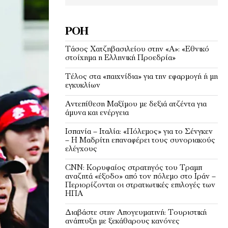
ΡΟΉ
Τάσος Χατζηβασιλείου στην «Α»: «Εθνικό
στοίχημα η Ελληνική Προεδρία»
Τέλος στα «παιχνίδια» για την εφαρμογή ή μη
εγκυκλίων
Αντεπίθεση Μαξίμου με δεξιά ατζέντα για
άμυνα και ενέργεια
Ισπανία – Ιταλία: «Πόλεμος» για το Σένγκεν
– Η Μαδρίτη επαναφέρει τους συνοριακούς
ελέγχους
CNN: Κορυφαίος στρατηγός του Τραμπ
αναζητά «έξοδο» από τον πόλεμο στο Ιράν –
Περιορίζονται οι στρατιωτικές επιλογές των
ΗΠΑ
Διαβάστε στην Απογευματινή: Τουριστική
ανάπτυξη με ξεκάθαρους κανόνες