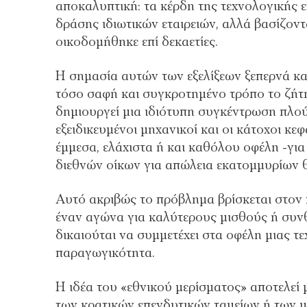
αποκαλυπτική: τα κέρδη της τεχνολογικής 
δράσης ιδιωτικών εταιρειών, αλλά βασίζον
οικοδοµήθηκε επί δεκαετίες.
Η σηµασία αυτών των εξελίξεων ξεπερνά κα
τόσο σαφή και συγκροτηµένο τρόπο το ζήτη
δηµιουργεί µια ιδιότυπη συγκέντρωση πλούτ
εξειδικευµένοι µηχανικοί και οι κάτοχοι κ
έµµεσα, ελάχιστα ή και καθόλου οφέλη -γι
διεθνών οίκων για απώλεια εκατοµµυρίων 
Αυτό ακριβώς το πρόβληµα βρίσκεται στον 
έναν αγώνα για καλύτερους µισθούς ή συνθ
δικαιούται να συµµετέχει στα οφέλη µιας τ
παραγωγικότητα.
Η ιδέα του «εθνικού µερίσµατος» αποτελεί
των κρατικών επενδυτικών ταµείων ή των µ