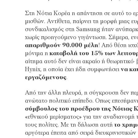
Στη Νότια Κορέα η απάντηση σε αυτό το ερ
µισθών. Αντίθετα, παίρνει τη µορφή µιας ε
συνδικαλισµός στη Samsung ήταν ανύπαρκτο
χωρίς προηγούµενο γιγάντωση. Σήµερα, εν
απαριθµούν 90.000 µέλη
! Από θέση ισχ
µόνιµα η
καταβολή του 15% των λειτο
αίτηµα αυτό δεν είναι ακραίο ή θεωρητικό·
Hynix, η οποία έχει ήδη συµφωνήσει
να κα
εργαζόµενους
.
Από την άλλη πλευρά, η σύγκρουση δεν περι
ανώτατο πολιτικό επίπεδο. Οπως επεσήµαν
σύµβουλος του προέδρου της Νότιας 
«εθνικού µερίσµατος» για την αναδιανοµή
τους πολίτες. Με τη δήλωση αυτή
το χρηµ
αργότερα έπειτα από σειρά διευκρινιστικώ