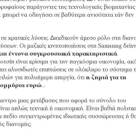
κορυφαίους παράγοντες της τεχνολογικής βιοµηχανίας
Ν. µπορεί να οδηγήσει σε βαθύτερη ανισότητα εάν δεν
σε κρατικές λύσεις. ∆ιεκδικούν άµεσο ρόλο στη διαν
σεων. Οι µαζικές κινητοποιήσεις στη Samsung δείχ
και έντονα συγκρουσιακά χαρακτηριστικά
.
τσίπ είναι κρίσιµη για την παγκόσµια οικονοµία, ακ
έχει αλυσιδωτές επιπτώσεις σε ολόκληρο το σύστηµα 
ειλών για πολυήµερη απεργία, ότι
η ζηµιά για τη
τοµµύρια ευρώ
…
ίκεντρο µιας µετάβασης που αφορά το σύνολο του
ναι απλώς τεχνική ή οικονοµική. Είναι βαθιά πολιτικ
να πεδίο συγκεντρωµένης ιδιωτικής συσσώρευσης ή θ
ής διανοµής;