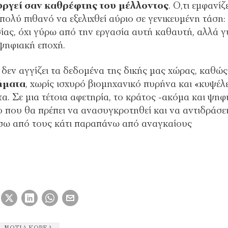
υργεί σαν καθρέφτης του µέλλοντος
. Ο,τι εµφανίζ
 πολύ πιθανό να εξελιχθεί αύριο σε γενικευµένη τάση:
ίας, όχι γύρω από την εργασία αυτή καθαυτή, αλλά 
 ψηφιακή εποχή.
εν αγγίζει τα δεδοµένα της δικής µας χώρας, καθώς
ήµατα
, χωρίς ισχυρό βιοµηχανικό πυρήνα και «κυψέλ
α. Σε µια τέτοια αφετηρία, το κράτος -ακόµα και ψηφ
ο που θα πρέπει να ανασυγκροτηθεί και να αντιδράσει
πίσω από τους κάτι παραπάνω από αναγκαίους