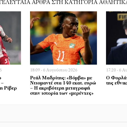
ΤΕΛΕΥΤΑΊΑ ΆΡΘΡΑ ΣΤΗ ΚΑΤΗΓΟΡΊΑ ΑΘΛΗΤΙΚ
6
18:09 - 6 Αυγούστου 2026
17:20 - 6 
ο
Ρεάλ Μαδρίτης: «Βόμβα» με
Ο Φορλάν
 –
Ντιομαντέ στα 140 εκατ. ευρώ
της εθνι
η Ρίβερ
– Η ακριβότερη μεταγραφή
στην ιστορία των «μερένχες»