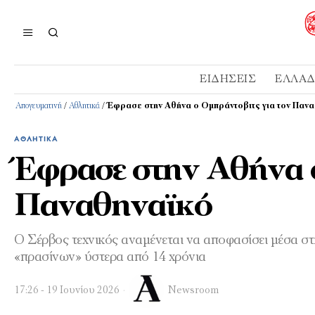
ΕΙΔΉΣΕΙΣ
ΕΛΛΆ
Απογευματινή
/
Αθλητικά
/
Έφρασε στην Αθήνα ο Ομπράντοβιτς για τον Παν
ΑΘΛΗΤΙΚΆ
Έφρασε στην Αθήνα ο
Παναθηναϊκό
Ο Σέρβος τεχνικός αναμένεται να αποφασίσει μέσα στ
«πρασίνων» ύστερα από 14 χρόνια
17:26 - 19 Ιουνίου 2026
Newsroom