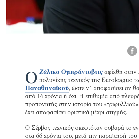
Ο
Ζέλικο Ομπράντοβιτς
αφίχθη στην 
πολυνίκης τεχνικός της Euroleague τω
Παναθηναϊκού
, ώστε ν΄ αποφασίσει αν θ
από 14 χρόνια ή όχι. Η επιθυμία από πλευρ
προπονητής στην ιστορία του «τριφυλλιού»
έχει αποφασίσει οριστικά μέχρι στιγμής.
Ο Σέρβος τεχνικός σκεφτόταν σοβαρά το εν
στα 66 χρόνια του, μετά την παραίτησή του