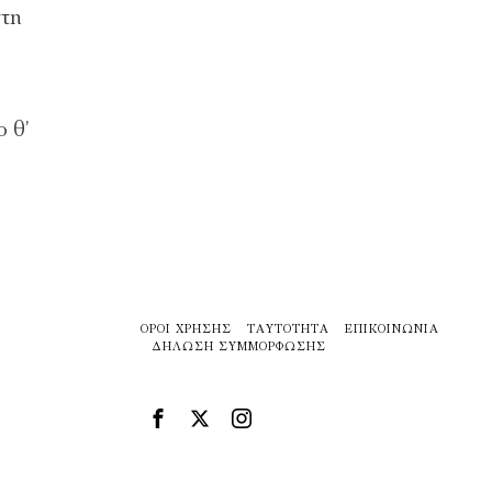
στη
 θ’
ΌΡΟΙ ΧΡΉΣΗΣ
ΤΑΥΤΌΤΗΤΑ
ΕΠΙΚΟΙΝΩΝΊΑ
ΔΉΛΩΣΗ ΣΥΜΜΌΡΦΩΣΗΣ