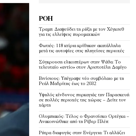
ΡΟΉ
Τραμπ: Διαψεύδει τη ρήξη με τον Χέγκσεθ
για τις ελλείψεις πυρομαχικών
Φωτιές: 118 κτίρια κρίθηκαν ακατάλληλα
μετά τις αυτοψίες στις πληγείσες περιοχές
Σύγκρουση ελικοπτέρων στην Ψάθα: Tο
τελευταίο «αντίο» στον Αριστοτέλη Δαμίγο
Βινίσιους: Υπέγραψε νέο συμβόλαιο με τη
Ρεάλ Μαδρίτης έως το 2032
Υψηλός κίνδυνος πυρκαγιάς την Παρασκευή
σε πολλές περιοχές της χώρας – Δείτε τον
χάρτη
Ολυμπιακός: Τέλος ο Φρανσίσκο Ορτέγκα –
Ανακοινώθηκε από τη Ρίβερ Πλέιτ
Ρήτρα διαφυγής στην Ενέργεια: Τι αλλάζει