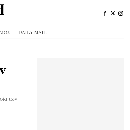
ΣΜΌΣ
DAILY MAIL
ν
σία των