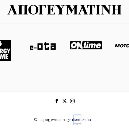
© - iapogevmatini.gr