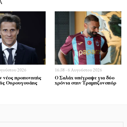
Ά
Αυγούστου 2026
16:58 - 6 Αυγούστου 2026
 νέος προπονητής
Ο Σαλάχ υπέγραψε για δύο
κής Ουρουγουάης
χρόνια στην Τραμπζονσπόρ