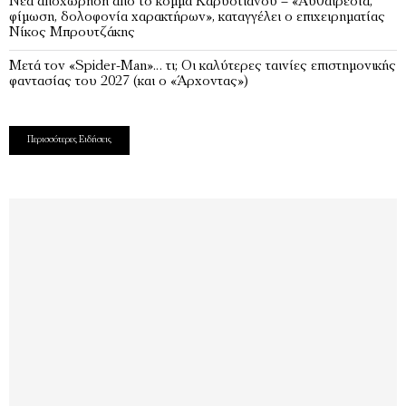
Νέα αποχώρηση από το κόμμα Καρυστιανού – «Αυθαιρεσία,
φίμωση, δολοφονία χαρακτήρων», καταγγέλει ο επιχειρηματίας
Νίκος Μπρουτζάκης
Μετά τον «Spider-Man»… τι; Oι καλύτερες ταινίες επιστημονικής
φαντασίας του 2027 (και ο «Άρχοντας»)
Περισσότερες Ειδήσεις