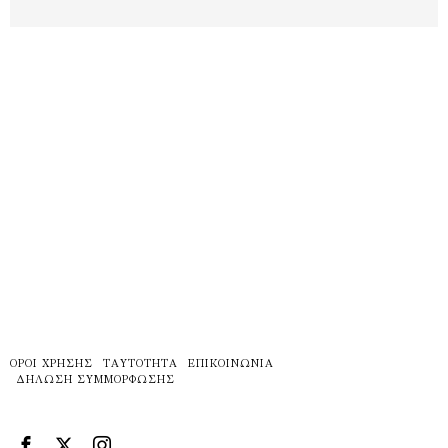
ΌΡΟΙ ΧΡΉΣΗΣ
ΤΑΥΤΌΤΗΤΑ
ΕΠΙΚΟΙΝΩΝΊΑ
ΔΉΛΩΣΗ ΣΥΜΜΌΡΦΩΣΗΣ