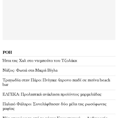
ΡΟΉ
Ήττα της Χαλ στο ντεμπούτο του Τζολάκη
Νάξος: Φωτιά στη Μικρή Βίγλα
Tραγωδία στην Πάρο: Πνίγηκε 4χρονο παιδί σε πισίνα beach
bar
ΕΛΓΕΚΑ: Προληπτική ανάκληση προϊόντος μαρμελάδας
Παλαιό Φάληρο: Συνελήφθησαν δύο μέλη της ρωσόφωνης
μαφίας