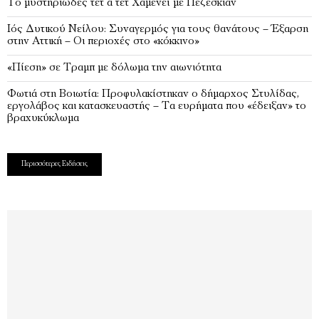
Το μυστηριώδες τετ α τετ Χαμενεΐ με Πεζεσκιάν
Ιός Δυτικού Νείλου: Συναγερμός για τους θανάτους – Έξαρση
στην Αττική – Οι περιοχές στο «κόκκινο»
«Πίεση» σε Τραμπ με δόλωμα την αιωνιότητα
Φωτιά στη Βοιωτία: Προφυλακίστηκαν ο δήμαρχος Στυλίδας,
εργολάβος και κατασκευαστής – Τα ευρήματα που «έδειξαν» το
βραχυκύκλωμα
Περισσότερες Ειδήσεις