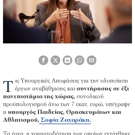
Τ
ις Υπουργικές Αποφάσεις για την υλοποίηση
έργων αναβάθμισης και
συντήρησης σε έξι
πανεπιστήμια της χώρας,
συνολικού
προϋπολογισμού άνω των 7 εκατ. ευρώ, υπέγραψε
η
υπουργός Παιδείας, Θρησκευμάτων και
Αθλητισμού,
Σοφία Ζαχαράκη.
Τα έργα, η χρηματοδότηση των οποίων εντάχθηκε