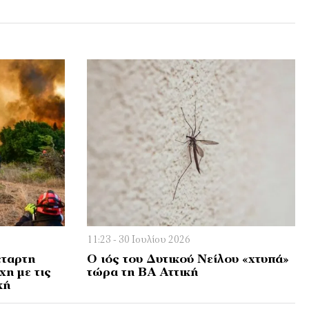
11:23 - 30 Ιουλίου 2026
έταρτη
Ο ιός του Δυτικού Νείλου «χτυπά»
χη με τις
τώρα τη ΒΑ Αττική
κή