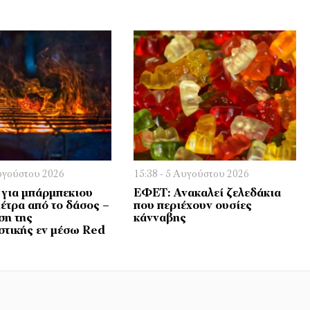
Αυγούστου 2026
15:38 - 5 Αυγούστου 2026
για μπάρμπεκιου
ΕΦΕΤ: Aνακαλεί ζελεδάκια
μέτρα από το δάσος –
που περιέχουν ουσίες
ση της
κάνναβης
τικής εν μέσω Red