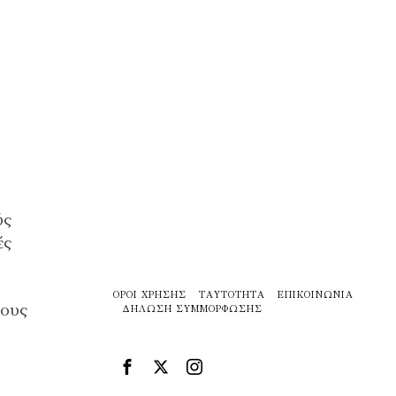
ύς
ές
ΌΡΟΙ ΧΡΉΣΗΣ
ΤΑΥΤΌΤΗΤΑ
ΕΠΙΚΟΙΝΩΝΊΑ
νους
ΔΉΛΩΣΗ ΣΥΜΜΌΡΦΩΣΗΣ