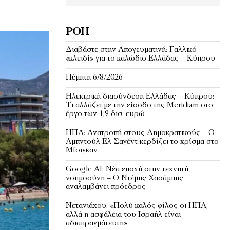
ΡΟΉ
Διαβάστε στην Απογευματινή: Γαλλικό
«κλειδί» για το καλώδιο Ελλάδας – Κύπρου
Πέμπτη 6/8/2026
Ηλεκτρική διασύνδεση Ελλάδας – Κύπρου:
Τι αλλάζει με την είσοδο της Meridiam στο
έργο των 1,9 δισ. ευρώ
ΗΠΑ: Ανατροπή στους Δημοκρατικούς – Ο
Αμπντούλ Ελ Σαγέντ κερδίζει το χρίσμα στο
Μίσιγκαν
Google AI: Νέα εποχή στην τεχνητή
νοημοσύνη – Ο Ντέμης Χασάμπης
αναλαμβάνει πρόεδρος
Νετανιάχου: «Πολύ καλός φίλος οι ΗΠΑ,
αλλά η ασφάλεια του Ισραήλ είναι
αδιαπραγμάτευτη»