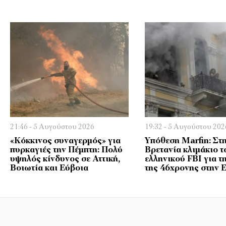
21:46 - 5 Αυγούστου 2026
19:32 - 5 Αυγούστου 202
«Κόκκινος συναγερμός» για
Υπόθεση Marfin: Στ
πυρκαγιές την Πέμπτη: Πολύ
Βρετανία κλιμάκιο τ
υψηλός κίνδυνος σε Αττική,
ελληνικού FBI για τ
Βοιωτία και Εύβοια
της 46χρονης στην 