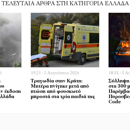
ΤΕΛΕΥΤΑΊΑ ΆΡΘΡΑ ΣΤΗ ΚΑΤΗΓΟΡΊΑ ΕΛΛΆΔΑ
6
19:21 - 5 Αυγούστου 2026
18:34 - 5 
η
Τραγωδία στην Κρήτη:
Σύλληψη 
ου
Μητέρα πνίγηκε μετά από
στα 300 
ην έκδοση
πτώση από φουσκωτό
Παρέμβα
Ελλάδα
μπροστά στα τρία παιδιά της
Πυροσβεσ
Code