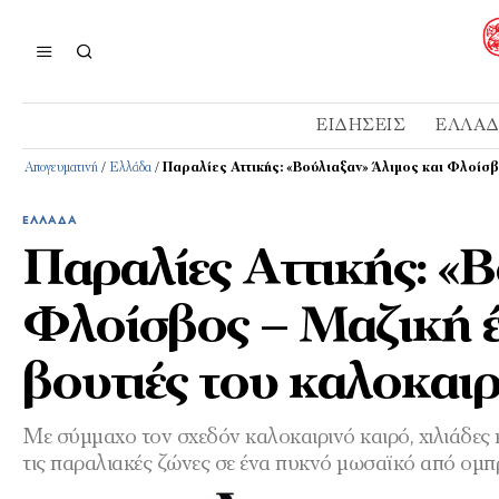
ΕΙΔΉΣΕΙΣ
ΕΛΛΆ
Απογευματινή
/
Ελλάδα
/
Παραλίες Αττικής: «Βούλιαξαν» Άλιμος και Φλοίσβ
ΕΛΛΆΔΑ
Παραλίες Αττικής: «Β
Φλοίσβος – Μαζική έ
βουτιές του καλοκαι
Με σύμμαχο τον σχεδόν καλοκαιρινό καιρό, χιλιάδες 
τις παραλιακές ζώνες σε ένα πυκνό μωσαϊκό από ομπ