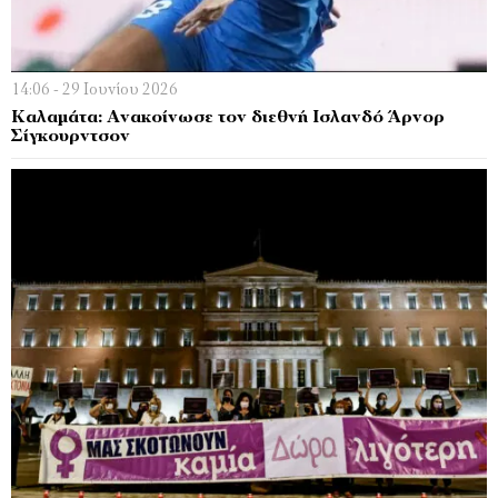
14:06 - 29 Ιουνίου 2026
Καλαμάτα: Ανακοίνωσε τον διεθνή Ισλανδό Άρνορ
Σίγκουρντσον