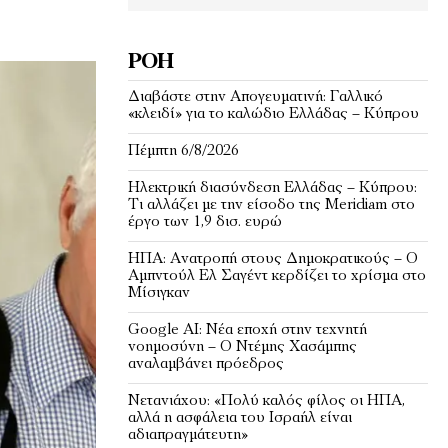
ΡΟΉ
Διαβάστε στην Απογευματινή: Γαλλικό
«κλειδί» για το καλώδιο Ελλάδας – Κύπρου
Πέμπτη 6/8/2026
Ηλεκτρική διασύνδεση Ελλάδας – Κύπρου:
Τι αλλάζει με την είσοδο της Meridiam στο
έργο των 1,9 δισ. ευρώ
ΗΠΑ: Ανατροπή στους Δημοκρατικούς – Ο
Αμπντούλ Ελ Σαγέντ κερδίζει το χρίσμα στο
Μίσιγκαν
Google AI: Νέα εποχή στην τεχνητή
νοημοσύνη – Ο Ντέμης Χασάμπης
αναλαμβάνει πρόεδρος
Νετανιάχου: «Πολύ καλός φίλος οι ΗΠΑ,
αλλά η ασφάλεια του Ισραήλ είναι
αδιαπραγμάτευτη»