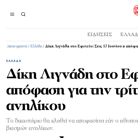
ΕΙΔΉΣΕΙΣ
ΕΛΛΆ
Απογευματινή
/
Ελλάδα
/
Δίκη Λιγνάδη στο Εφετείο: Στις 17 Ιουνίου η απόφ
ΕΛΛΆΔΑ
Δίκη Λιγνάδη στο Εφε
απόφαση για την τρί
ανηλίκου
Το δικαστήριο θα κληθεί να αποφασίσει εάν ο ηθοποιό
βιασμών ανηλίκων.