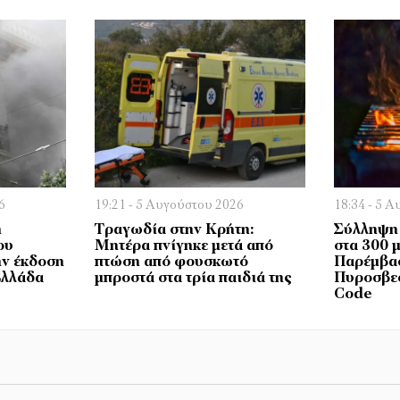
6
19:21 - 5 Αυγούστου 2026
18:34 - 5 
η
Τραγωδία στην Κρήτη:
Σύλληψη 
ου
Μητέρα πνίγηκε μετά από
στα 300 
ην έκδοση
πτώση από φουσκωτό
Παρέμβα
Ελλάδα
μπροστά στα τρία παιδιά της
Πυροσβεσ
Code