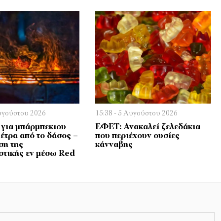
Αυγούστου 2026
15:38 - 5 Αυγούστου 2026
για μπάρμπεκιου
ΕΦΕΤ: Aνακαλεί ζελεδάκια
μέτρα από το δάσος –
που περιέχουν ουσίες
ση της
κάνναβης
τικής εν μέσω Red