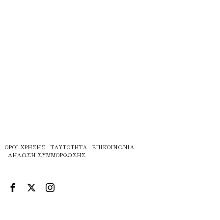
ΌΡΟΙ ΧΡΉΣΗΣ
ΤΑΥΤΌΤΗΤΑ
ΕΠΙΚΟΙΝΩΝΊΑ
ΔΉΛΩΣΗ ΣΥΜΜΌΡΦΩΣΗΣ