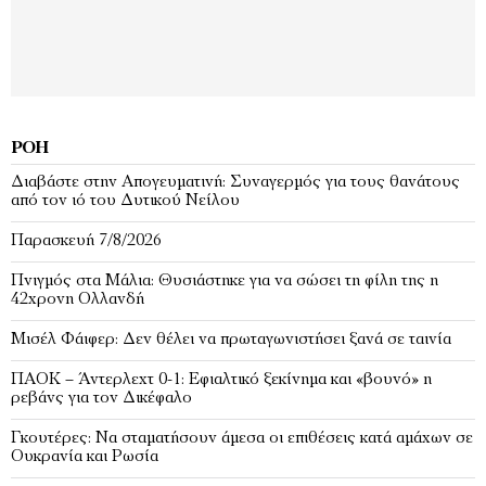
ΡΟΉ
Διαβάστε στην Απογευματινή: Συναγερμός για τους θανάτους
από τον ιό του Δυτικού Νείλου
Παρασκευή 7/8/2026
Πνιγμός στα Μάλια: Θυσιάστηκε για να σώσει τη φίλη της η
42χρονη Ολλανδή
Μισέλ Φάιφερ: Δεν θέλει να πρωταγωνιστήσει ξανά σε ταινία
ΠΑΟΚ – Άντερλεχτ 0-1: Εφιαλτικό ξεκίνημα και «βουνό» η
ρεβάνς για τον Δικέφαλο
Γκουτέρες: Να σταματήσουν άμεσα οι επιθέσεις κατά αμάχων σε
Ουκρανία και Ρωσία