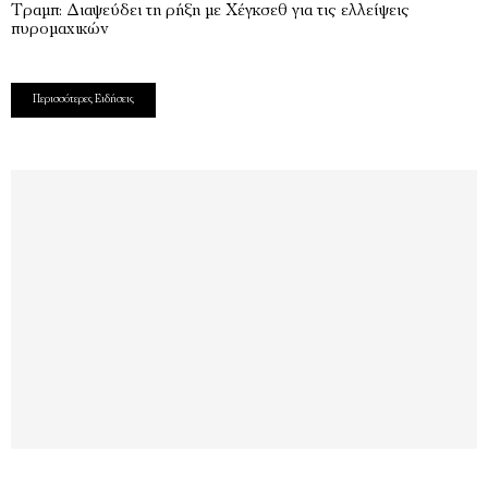
Τραμπ: Διαψεύδει τη ρήξη με Χέγκσεθ για τις ελλείψεις
πυρομαχικών
Περισσότερες Ειδήσεις