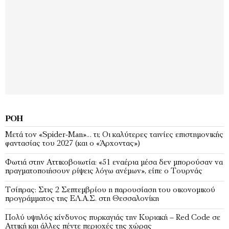
ΡΟΉ
Μετά τον «Spider-Man»… τι; Oι καλύτερες ταινίες επιστημονικής
φαντασίας του 2027 (και ο «Άρχοντας»)
Φωτιά στην Αττικοβοιωτία: «51 εναέρια μέσα δεν μπορούσαν να
πραγματοποιήσουν ρίψεις λόγω ανέμων», είπε ο Τουρνάς
Τσίπρας: Στις 2 Σεπτεμβρίου η παρουσίαση του οικονομικού
προγράμματος της ΕΛ.Α.Σ. στη Θεσσαλονίκη
Πολύ υψηλός κίνδυνος πυρκαγιάς την Κυριακή – Red Code σε
Αττική και άλλες πέντε περιοχές της χώρας