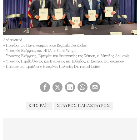
Από αριστερά:
– Πρόεδρος του Πανεπιστημίου Rice Reginald DesRoches
– ⁠Υπουργός Ενέργειας των ΗΠΑ, κ. Chris Wright
– ⁠Υπουργός Ενέργειας, Εμπορίου και Βιομηχανίας της Κύπρου, κ. Μιχάλης Δαμιανός
– ⁠Υπουργός Περιβάλλοντος και Ενέργειας της Ελλάδας, κ. Σταύρος Παπασταύρου
– Πρέσβης του Ισραήλ στις Ηνωμένες Πολιτείες Dr. Yechiel Leiter
ΚΡΙΣ ΡΆΙΤ
ΣΤΑΎΡΟΣ ΠΑΠΑΣΤΑΎΡΟΣ