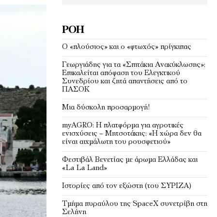
ΡΟΉ
Ο «πλούσιος» και ο «φτωχός» πρίγκιπας
Γεωργιάδης για τα «Σπιτάκια Ανακύκλωσης»:
Επικαλείται απόφαση του Ελεγκτικού
Συνεδρίου και ζητά απαντήσεις από το
ΠΑΣΟΚ
Μια δύσκολη προσαρμογή!
myAGRO: Η πλατφόρμα για αγροτικές
ενισχύσεις – Μητσοτάκης: «Η χώρα δεν θα
είναι αιχμάλωτη του ρουσφετιού»
Φεστιβάλ Βενετίας με άρωμα Ελλάδας και
«La La Land»
Ιστορίες από τον εξώστη (του ΣΥΡΙΖΑ)
Τμήμα πυραύλου της SpaceX συνετρίβη στη
Σελήνη