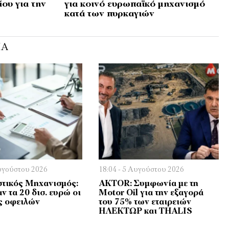
ου για την
για κοινό ευρωπαϊκό μηχανισμό
κατά των πυρκαγιών
ΊΑ
Αυγούστου 2026
18:04 - 5 Αυγούστου 2026
τικός Μηχανισμός:
AKTOR: Συμφωνία με τη
ν τα 20 δισ. ευρώ οι
Motor Oil για την εξαγορά
ς οφειλών
του 75% των εταιρειών
ΗΛΕΚΤΩΡ και THALIS