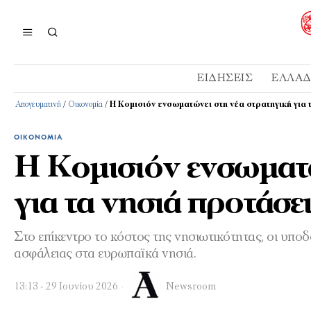
ΕΙΔΉΣΕΙΣ
ΕΛΛΆ
Απογευματινή
/
Οικονομία
/
Η Κομισιόν ενσωματώνει στη νέα στρατηγική για 
ΟΙΚΟΝΟΜΊΑ
Η Κομισιόν ενσωματώ
για τα νησιά προτάσε
Στο επίκεντρο το κόστος της νησιωτικότητας, οι υποδ
ασφάλειας στα ευρωπαϊκά νησιά.
13:13 - 29 Ιουνίου 2026
Newsroom