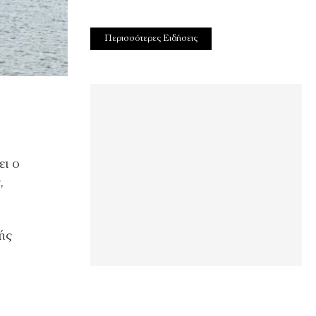
Περισσότερες Ειδήσεις
ει ο
,
ής