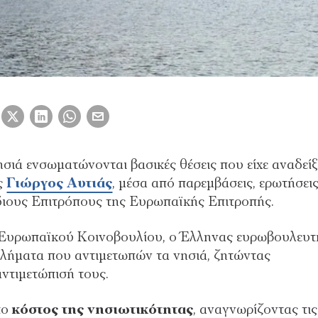
ησιά ενσωματώνονται βασικές θέσεις που είχε αναδείξ
ς
Γιώργος Αυτιάς
, μέσα από παρεμβάσεις, ερωτήσεις
όδιους Επιτρόπους της Ευρωπαϊκής Επιτροπής.
 Ευρωπαϊκού Κοινοβουλίου, ο Έλληνας ευρωβουλευτ
οβλήματα που αντιμετωπών τα νησιά, ζητώντας
αντιμετώπισή τους.
το
κόστος της νησιωτικότητας
, αναγνωρίζοντας τις