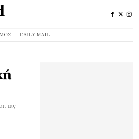
ΣΜΌΣ
DAILY MAIL
κή
ση της