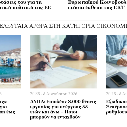
τάσεις του για τη
Ευρωπαϊκού Κοινοβουλί
τική πολιτική της ΕΕ
ετήσια έκθεση της ΕΚΤ
ΕΛΕΥΤΑΊΑ ΆΡΘΡΑ ΣΤΗ ΚΑΤΗΓΟΡΊΑ ΟΙΚΟΝΟΜ
6
20:35 - 5 Αυγούστου 2026
20:25 - 5 
υς»:
ΔΥΠΑ: Επιπλέον 8.000 θέσεις
Εξωδικασ
 για
εργασίας για ανέργους 55
Ξεπέρασα
ηση έως
ετών και άνω – Ποιοι
ρυθμίσει
μπορούν να ενταχθούν