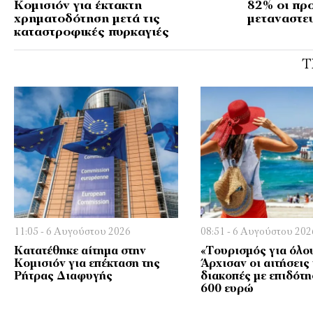
Κομισιόν για έκτακτη
82% οι προ
χρηματοδότηση μετά τις
μεταναστευ
καταστροφικές πυρκαγιές
Τ
11:05 - 6 Αυγούστου 2026
08:51 - 6 Αυγούστου 202
Κατατέθηκε αίτημα στην
«Τουρισμός για όλο
Κομισιόν για επέκταση της
Άρχισαν οι αιτήσεις
Ρήτρας Διαφυγής
διακοπές με επιδότ
600 ευρώ