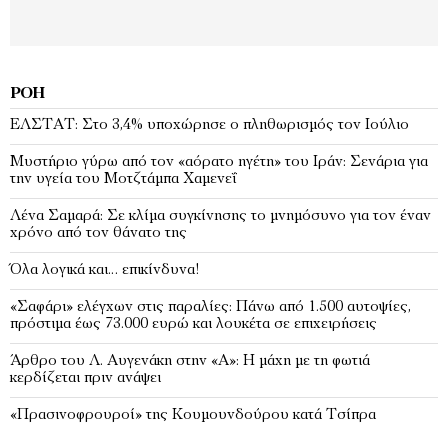
ΡΟΉ
EΛΣΤΑΤ: Στο 3,4% υποχώρησε ο πληθωρισμός τον Ιούλιο
Μυστήριο γύρω από τον «αόρατο ηγέτη» του Ιράν: Σενάρια για
την υγεία του Μοτζτάμπα Χαμενεΐ
Λένα Σαμαρά: Σε κλίμα συγκίνησης το μνημόσυνο για τον έναν
χρόνο από τον θάνατο της
Όλα λογικά και… επικίνδυνα!
«Σαφάρι» ελέγχων στις παραλίες: Πάνω από 1.500 αυτοψίες,
πρόστιμα έως 73.000 ευρώ και λουκέτα σε επιχειρήσεις
Άρθρο του Λ. Αυγενάκη στην «Α»: Η μάχη με τη φωτιά
κερδίζεται πριν ανάψει
«Πρασινοφρουροί» της Κουμουνδούρου κατά Τσίπρα