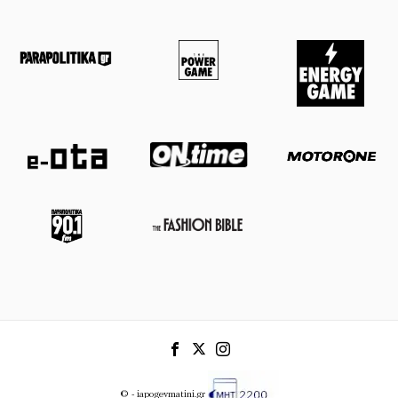
© - iapogevmatini.gr