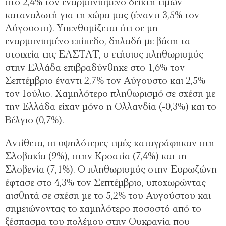
στο 2,4% τον εναρμονισμένο δείκτη τιμών
καταναλωτή για τη χώρα μας (έναντι 3,5% τον
Αύγουστο). Υπενθυμίζεται ότι σε μη
εναρμονισμένο επίπεδο, δηλαδή με βάση τα
στοιχεία της ΕΛΣΤΑΤ, ο ετήσιος πληθωρισμός
στην Ελλάδα επιβραδύνθηκε στο 1,6% τον
Σεπτέμβριο έναντι 2,7% τον Αύγουστο και 2,5%
τον Ιούλιο. Χαμηλότερο πληθωρισμό σε σχέση με
την Ελλάδα είχαν μόνο η Ολλανδία (-0,3%) και το
Βέλγιο (0,7%).
Αντίθετα, οι υψηλότερες τιμές καταγράφηκαν στη
Σλοβακία (9%), στην Κροατία (7,4%) και τη
Σλοβενία (7,1%). Ο πληθωρισμός στην Ευρωζώνη
έφτασε στο 4,3% τον Σεπτέμβριο, υποχωρώντας
αισθητά σε σχέση με το 5,2% του Αυγούστου και
σημειώνοντας το χαμηλότερο ποσοστό από το
ξέσπασμα του πολέμου στην Ουκρανία που