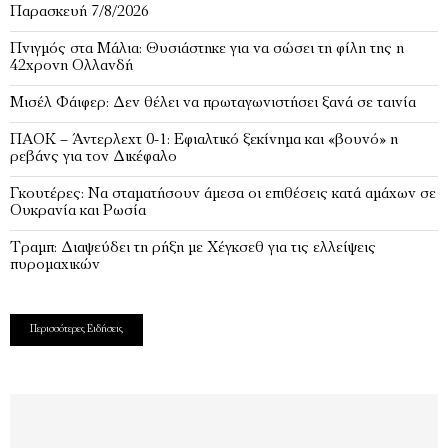
Παρασκευή 7/8/2026
Πνιγμός στα Μάλια: Θυσιάστηκε για να σώσει τη φίλη της η
42χρονη Ολλανδή
Μισέλ Φάιφερ: Δεν θέλει να πρωταγωνιστήσει ξανά σε ταινία
ΠΑΟΚ – Άντερλεχτ 0-1: Εφιαλτικό ξεκίνημα και «βουνό» η
ρεβάνς για τον Δικέφαλο
Γκουτέρες: Να σταματήσουν άμεσα οι επιθέσεις κατά αμάχων σε
Ουκρανία και Ρωσία
Τραμπ: Διαψεύδει τη ρήξη με Χέγκσεθ για τις ελλείψεις
πυρομαχικών
Περισσότερες Ειδήσεις