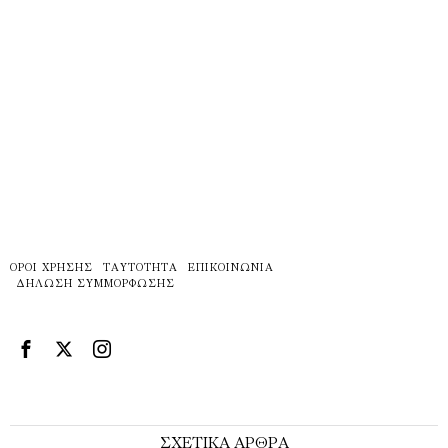
ΌΡΟΙ ΧΡΉΣΗΣ
ΤΑΥΤΌΤΗΤΑ
ΕΠΙΚΟΙΝΩΝΊΑ
ΔΉΛΩΣΗ ΣΥΜΜΌΡΦΩΣΗΣ
ΣΧΕΤΙΚΑ ΑΡΘΡΑ