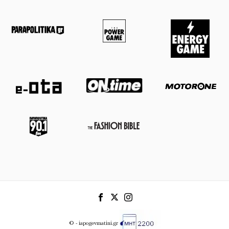
© - iapogevmatini.gr