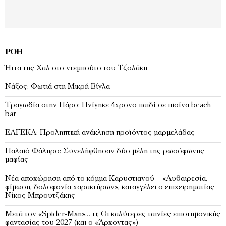
ΡΟΉ
Ήττα της Χαλ στο ντεμπούτο του Τζολάκη
Νάξος: Φωτιά στη Μικρή Βίγλα
Tραγωδία στην Πάρο: Πνίγηκε 4χρονο παιδί σε πισίνα beach
bar
ΕΛΓΕΚΑ: Προληπτική ανάκληση προϊόντος μαρμελάδας
Παλαιό Φάληρο: Συνελήφθησαν δύο μέλη της ρωσόφωνης
μαφίας
Νέα αποχώρηση από το κόμμα Καρυστιανού – «Αυθαιρεσία,
φίμωση, δολοφονία χαρακτήρων», καταγγέλει ο επιχειρηματίας
Νίκος Μπρουτζάκης
Μετά τον «Spider-Man»… τι; Oι καλύτερες ταινίες επιστημονικής
φαντασίας του 2027 (και ο «Άρχοντας»)