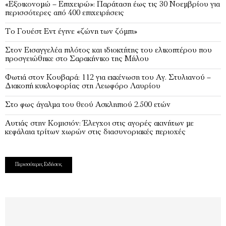
«Εξοικονομώ – Επιχειρώ»: Παράταση έως τις 30 Νοεμβρίου για
περισσότερες από 400 επιχειρήσεις
Το Γουέστ Εντ έγινε «ζώνη των ζόμπι»
Στον Εισαγγελέα πιλότος και ιδιοκτήτης του ελικοπτέρου που
προσγειώθηκε στο Σαρακήνικο της Μήλου
Φωτιά στον Κουβαρά: 112 για εκκένωση του Αγ. Στυλιανού –
Διακοπή κυκλοφορίας στη Λεωφόρο Λαυρίου
Στο φως άγαλμα του θεού Ασκληπιού 2.500 ετών
Αυτιάς στην Κομισιόν: Έλεγχοι στις αγορές ακινήτων με
κεφάλαια τρίτων χωρών στις διασυνοριακές περιοχές
Περισσότερες Ειδήσεις