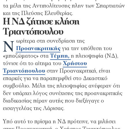
τα μέλη της Αντιπολίτευσης πλην των Σπαρτιατών
και της Πλεύσης Ελευθερίας.
Η ΝΔ ζήτησε κλήση
Τριαντόπουλου
Ν
ωρίτερα στη συνεδρίαση της
Προανακριτικής
για την υπόθεση του
«μπαζώματος» στα
Τέμπη,
η πλειοψηφία (ΝΔ),
τόνισε ότι το αίτημα του
Χρήστου
Τριαντόπουλου
στην Προανακριτική, είναι
επαρκές για να παραπεμφθεί στο Δικαστικό
συμβούλιο. Μέλη της πλειοψηφίας ανέφεραν ότι
δεν υπάρχει λόγος συνέχισης της προανακριτικής
διαδικασίας πέραν αυτής που διεξήγαγε ο
εισαγγελέας της Λάρισας.
Υπό αυτό το πρίσμα η ΝΔ πρότεινε, να μιλήσει