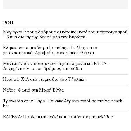
ΡΟΉ
Μαγιόρκα: Στους δρόμους οι κάτοικοι κατά του υπερτουρισμού
– Κύμα διαμαρτυριών σε όλη την Ευρώπη
Κλιμακώνεται η κόντρα Ισπανίας – Ιταλίας για το
μεταναστευτικό: Αμοιβαίοι συνοριακοί έλεγχοι
Μαζική έξοδος αδειούχων: Γεμάτα λιμάνια και ΚΤΕΛ –
Αυξημένη κίνηση σε δρόμους και διόδια
Ήττα της Χαλ στο ντεμπούτο του Τζολάκη
Νάξος: Φωτιά στη Μικρή Βίγλα
Tραγωδία στην Πάρο: Πνίγηκε 4χρονο παιδί σε πισίνα beach
bar
ΕΛΓΕΚΑ: Προληπτική ανάκληση προϊόντος μαρμελάδας