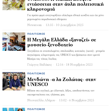
εντάσσεται στην άυλη πολιτιστική
κληρονομιά
Για πρώτη φορά αναγνωρίζεται ολόκληρη εθνική κουζίνα και όχι μόνο
μεμονωμένα παραδοσιακά εδέσματα
Newsroom
13:35 - 10 Δεκεμβρίου 2025
ΠΟΛΙΤΙΣΜΌΣ
H Μεγάλη Ελλάδα «ξαναζεί» σε
μουσείο-ξενοδοχείο
Στεγάζεται σε αναστηλωμένες σπηλαιώδεις κατοικίες (sassi) - μνημεία
παγκόσμιας κληρονομιάς της UNESCO και βρίσκεται στην ορεινή
Ματέρα της νότιας Ιταλίας
Γιώργος Βαϊλάκης
12:16 - 18 Νοεμβρίου 2025
ΠΟΛΙΤΙΣΜΌΣ
Μενδώνη -α λα Ζολώτας- στην
UNESCO
Μίλησε στα αγγλικά, με ελληνικές λέξεις, αποδεικνύοντας την
οικουμενικότητα της γλώσσας μας
Ντονατέλλα Αδάμου
13:02 - 6 Νοεμβρίου 2025
ΠΟΛΙΤΙΣΜΌΣ