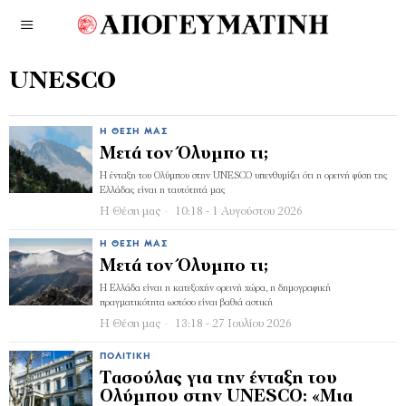
UNESCO
Η ΘΈΣΗ ΜΑΣ
Μετά τον Όλυμπο τι;
Η ένταξη του Ολύμπου στην UNESCO υπενθυμίζει ότι η ορεινή φύση της
Ελλάδας είναι η ταυτότητά μας
Η Θέση μας
10:18 - 1 Αυγούστου 2026
Η ΘΈΣΗ ΜΑΣ
Μετά τον Όλυμπο τι;
Η Ελλάδα είναι η κατεξοχήν ορεινή χώρα, η δημογραφική
πραγματικότητα ωστόσο είναι βαθιά αστική
Η Θέση μας
13:18 - 27 Ιουλίου 2026
ΠΟΛΙΤΙΚΉ
Τασούλας για την ένταξη του
Ολύμπου στην UNESCO: «Μια