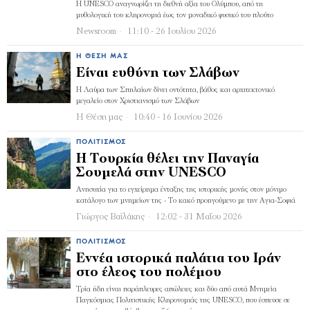
Η UNESCO αναγνωρίζει τη διεθνή αξία του Ολύμπου, από τη
μυθολογική του κληρονομιά έως τον μοναδικό φυσικό του πλούτο
Newsroom
11:10 - 26 Ιουλίου 2026
Η ΘΈΣΗ ΜΑΣ
Είναι ευθύνη των Σλάβων
Η Λαύρα των Σπηλαίων δίνει οντότητα, βάθος και αρχιτεκτονικό
μεγαλείο στον Χριστιανισμό των Σλάβων
Η Θέση μας
10:40 - 16 Ιουνίου 2026
ΠΟΛΙΤΙΣΜΌΣ
Η Τουρκία θέλει την Παναγία
Σουμελά στην UNESCO
Ανησυχία για το εγχείρημα ένταξης της ιστορικής μονής στον μόνιμο
κατάλογο των μνημείων της - Το κακό προηγούμενο με την Αγια-Σοφιά
Γιώργος Βαϊλάκης
12:02 - 31 Μαΐου 2026
ΠΟΛΙΤΙΣΜΌΣ
Εννέα ιστορικά παλάτια του Ιράν
στο έλεος του πολέμου
Τρία ήδη είναι παράπλευρες απώλειες και δύο από αυτά Μνημεία
Παγκόσμιας Πολιτιστικής Κληρονομιάς της UNESCO, που έσπευσε σε