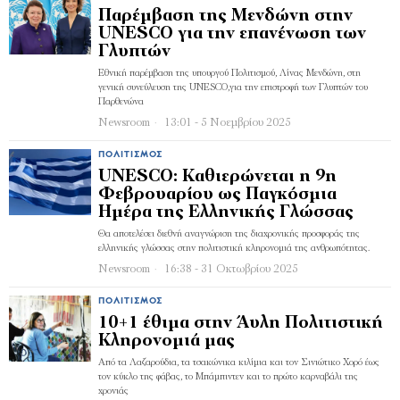
Παρέμβαση της Μενδώνη στην
UNESCO για την επανένωση των
Γλυπτών
Εθνική παρέμβαση της υπουργού Πολιτισμού, Λίνας Μενδώνη, στη
γενική συνεύλευση της UNESCO,για την επιστροφή των Γλυπτών του
Παρθενώνα
Newsroom
13:01 - 5 Νοεμβρίου 2025
ΠΟΛΙΤΙΣΜΌΣ
UNESCO: Καθιερώνεται η 9η
Φεβρουαρίου ως Παγκόσμια
Ημέρα της Ελληνικής Γλώσσας
Θα αποτελέσει διεθνή αναγνώριση της διαχρονικής προσφοράς της
ελληνικής γλώσσας στην πολιτιστική κληρονομιά της ανθρωπότητας.
Newsroom
16:38 - 31 Οκτωβρίου 2025
ΠΟΛΙΤΙΣΜΌΣ
10+1 έθιμα στην Άυλη Πολιτιστική
Κληρονομιά μας
Από τα Λαζαρούδια, τα τσακώνικα κιλίμια και τον Σινιώτικο Χορό έως
τον κύκλο της φάβας, το Μπάμπιντεν και το πρώτο καρναβάλι της
χρονιάς