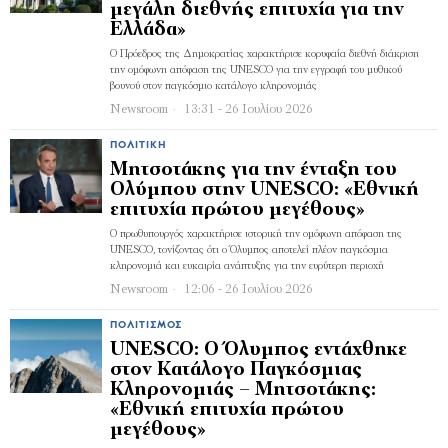
μεγάλη διεθνής επιτυχία για την
Ελλάδα»
Ο Πρόεδρος της Δημοκρατίας χαρακτήρισε κορυφαία διεθνή διάκριση
την ομόφωνη απόφαση της UNESCO για την εγγραφή του μυθικού
βουνού στον παγκόσμιο κατάλογο κληρονομιάς
Newsroom
13:31 - 26 Ιουλίου 2026
ΠΟΛΙΤΙΚΉ
Μητσοτάκης για την ένταξη του
Ολύμπου στην UNESCO: «Εθνική
επιτυχία πρώτου μεγέθους»
Ο πρωθυπουργός χαρακτήρισε ιστορική την ομόφωνη απόφαση της
UNESCO, τονίζοντας ότι ο Όλυμπος αποτελεί πλέον παγκόσμια
κληρονομιά και ευκαιρία ανάπτυξης για την ευρύτερη περιοχή
Newsroom
12:06 - 26 Ιουλίου 2026
ΠΟΛΙΤΙΣΜΌΣ
UNESCO: Ο Όλυμπος εντάχθηκε
στον Κατάλογο Παγκόσμιας
Κληρονομιάς – Μητσοτάκης:
«Εθνική επιτυχία πρώτου
μεγέθους»