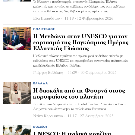
Τι δήλωσαν ο πρωθυπουργός, ο υπουργός Εξωτερικών, Έλληνες
καθηγητές και παγκόσμιας εμβέλειας συνάδελφοί τους στην εκδήλωση
για την καθιέρωση της 9ης Φεβρουαρίου ως ημέρα τιμής
Εύα Παπαδάτου
11:18 - 12 Φεβρουαρίου 2026
ΠΟΛΙΤΙΣΜΌΣ
Η Μενδώνη στην UNESCO για τον
εορτασμό της Παγκόσμιας Ημέρας
Ελληνικής Γλώσσας
Η ελληνική γλώσσα τιμήθηκε για πρώτη φορά σε διεθνές επίπεδο, με
εκδηλώσεις στην UNESCO και πρωτοβουλίες συνεργασίας πολιτιστικών
και βιβλιοθηκών Ελλάδας–Γαλλίας.
Γιώργος Βαϊλάκης
11:29 - 10 Φεβρουαρίου 2026
ΕΛΛΆΔΑ
Η δασκάλα από τη Φουρνά στους
κορυφαίους του πλανήτη
Στη λίστα των 50 φιναλίστ για το Global Teacher Prize είναι η Γιώτα
Διαμαντή που «ζωντάνεψε» το σχολείο στην Ευρυτανία
Ντίνα Καραμάνου
11:17 - 27 Δεκεμβρίου 2025
ΚΌΣΜΟΣ
UNESCO: Η ιταλική κουζίνα