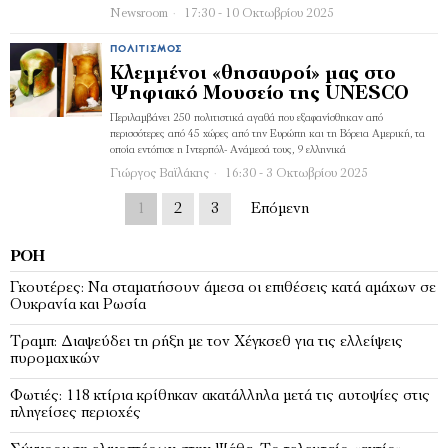
Newsroom
17:30 - 10 Οκτωβρίου 2025
ΠΟΛΙΤΙΣΜΌΣ
Κλεμμένοι «θησαυροί» μας στο
Ψηφιακό Μουσείο της UNESCO
Περιλαμβάνει 250 πολιτιστικά αγαθά που εξαφανίσθηκαν από
περισσότερες από 45 χώρες από την Ευρώπη και τη Βόρεια Αμερική, τα
οποία εντόπισε η Ιντερπόλ- Ανάμεσά τους, 9 ελληνικά
Γιώργος Βαϊλάκης
16:30 - 3 Οκτωβρίου 2025
1
2
3
Επόμενη
ΡΟΉ
Γκουτέρες: Να σταματήσουν άμεσα οι επιθέσεις κατά αμάχων σε
Ουκρανία και Ρωσία
Τραμπ: Διαψεύδει τη ρήξη με τον Χέγκσεθ για τις ελλείψεις
πυρομαχικών
Φωτιές: 118 κτίρια κρίθηκαν ακατάλληλα μετά τις αυτοψίες στις
πληγείσες περιοχές