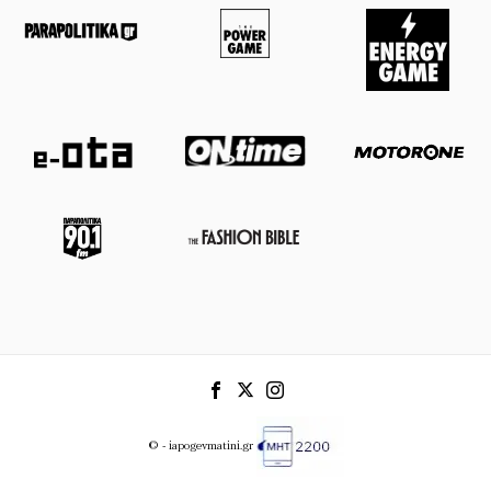
© - iapogevmatini.gr