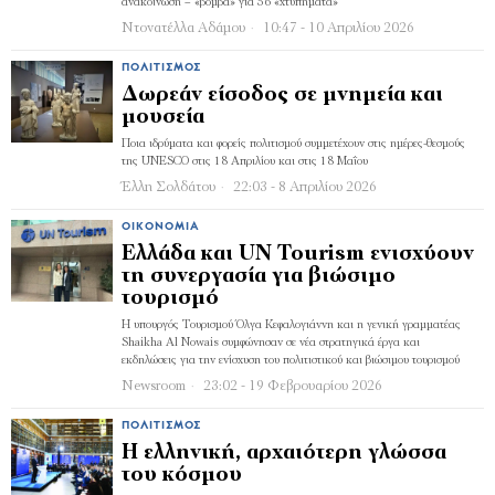
ανακοίνωση – «βόμβα» για 56 «χτυπήματα»
Ντονατέλλα Αδάμου
10:47 - 10 Απριλίου 2026
ΠΟΛΙΤΙΣΜΌΣ
Δωρεάν είσοδος σε μνημεία και
μουσεία
Ποια ιδρύματα και φορείς πολιτισμού συμμετέχουν στις ημέρες-θεσμούς
της UNESCO στις 18 Απριλίου και στις 18 Μαΐου
Έλλη Σολδάτου
22:03 - 8 Απριλίου 2026
ΟΙΚΟΝΟΜΊΑ
Ελλάδα και UN Tourism ενισχύουν
τη συνεργασία για βιώσιμο
τουρισμό
Η υπουργός Τουρισμού Όλγα Κεφαλογιάννη και η γενική γραμματέας
Shaikha Al Nowais συμφώνησαν σε νέα στρατηγικά έργα και
εκδηλώσεις για την ενίσχυση του πολιτιστικού και βιώσιμου τουρισμού
Newsroom
23:02 - 19 Φεβρουαρίου 2026
ΠΟΛΙΤΙΣΜΌΣ
Η ελληνική, αρχαιότερη γλώσσα
του κόσμου