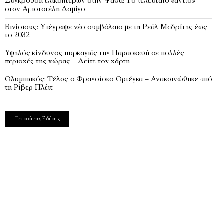
Σύγκρουση ελικοπτέρων στην Ψάθα: Tο τελευταίο «αντίο»
στον Αριστοτέλη Δαμίγο
Βινίσιους: Υπέγραψε νέο συμβόλαιο με τη Ρεάλ Μαδρίτης έως
το 2032
Υψηλός κίνδυνος πυρκαγιάς την Παρασκευή σε πολλές
περιοχές της χώρας – Δείτε τον χάρτη
Ολυμπιακός: Τέλος ο Φρανσίσκο Ορτέγκα – Ανακοινώθηκε από
τη Ρίβερ Πλέιτ
Περισσότερες Ειδήσεις