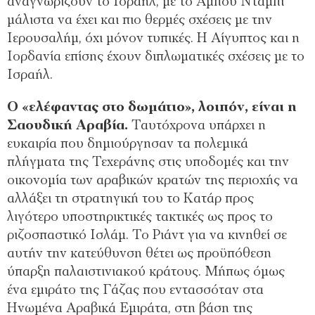
αναγνωρίζουν το Ισραήλ, με το Άμπου Ντάμπι
μάλιστα να έχει και πιο θερμές σχέσεις με την
Ιερουσαλήμ, όχι μόνον τυπικές. Η Αίγυπτος και η
Ιορδανία επίσης έχουν διπλωματικές σχέσεις με το
Ισραήλ.
Ο «ελέφαντας στο δωμάτιο», λοιπόν, είναι η
Σαουδική Αραβία.
Ταυτόχρονα υπάρχει η
ευκαιρία που δημιούργησαν τα πολεμικά
πλήγματα της Τεχεράνης στις υποδομές και την
οικονομία των αραβικών κρατών της περιοχής να
αλλάξει τη στρατηγική του το Κατάρ προς
λιγότερο υποστηρικτικές τακτικές ως προς το
ριζοσπαστικό Ισλάμ. Το Ριάντ για να κινηθεί σε
αυτήν την κατεύθυνση θέτει ως προϋπόθεση
ύπαρξη παλαιστινιακού κράτους. Μήπως όμως
ένα εμιράτο της Γάζας που εντασσόταν στα
Ηνωμένα Αραβικά Εμιράτα, στη βάση της