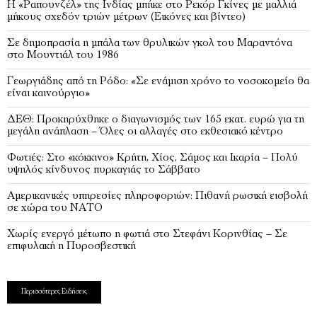
Η «Ραπουνζέλ» της Ινδίας μπήκε στο Ρεκόρ Γκίνες με μαλλιά
μήκους σχεδόν τριών μέτρων (Εικόνες και βίντεο)
Σε δημοπρασία η μπάλα των θρυλικών γκολ του Μαραντόνα
στο Μουντιάλ του 1986
Γεωργιάδης από τη Ρόδο: «Σε ενάμιση χρόνο το νοσοκομείο θα
είναι καινούργιο»
ΔΕΘ: Προκηρύχθηκε ο διαγωνισμός των 165 εκατ. ευρώ για τη
μεγάλη ανάπλαση – Όλες οι αλλαγές στο εκθεσιακό κέντρο
Φωτιές: Στο «κόκκινο» Κρήτη, Χίος, Σάμος και Ικαρία – Πολύ
υψηλός κίνδυνος πυρκαγιάς το Σάββατο
Αμερικανικές υπηρεσίες πληροφοριών: Πιθανή ρωσική εισβολή
σε χώρα του ΝΑΤΟ
Χωρίς ενεργό μέτωπο η φωτιά στο Στεφάνι Κορινθίας – Σε
επιφυλακή η Πυροσβεστική
Περισσότερες Ειδήσεις