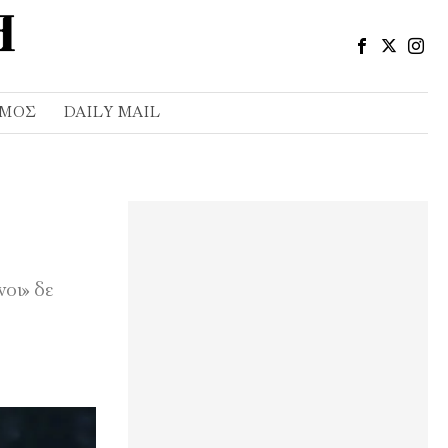
ΣΜΌΣ
DAILY MAIL
νοι» δε