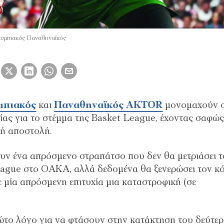
υμπιακός Παναθηναϊκός
μπιακός
και
Παναθηναϊκός AKTOR
μονομαχούν 
λίας για το στέμμα της Basket League, έχοντας σαφώς
κή αποστολή.
υν ένα απρόσμενο στραπάτσο που δεν θα μετριάσει τ
eague στο ΟΑΚΑ, αλλά δεδομένα θα ξενερώσει τον κ
 μία απρόσμενη επιτυχία μια καταστροφική (σε
ώτο λόγο για να φτάσουν στην κατάκτηση του δεύτε