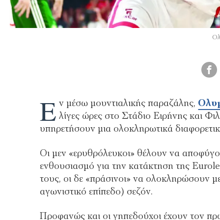
Ολ
Ε
ν μέσω μουντιαλικής παραζάλης,
Ολυ
λίγες ώρες στο Στάδιο Ειρήνης και Φι
υπηρετήσουν μια ολοκληρωτικά διαφορετι
Οι μεν «ερυθρόλευκοι» θέλουν να αποφύγο
ενθουσιασμό για την κατάκτηση της Eurol
τους, οι δε «πράσινοι» να ολοκληρώσουν με
αγωνιστικό επίπεδο) σεζόν.
Προφανώς και οι γηπεδούχοι έχουν τον πρ