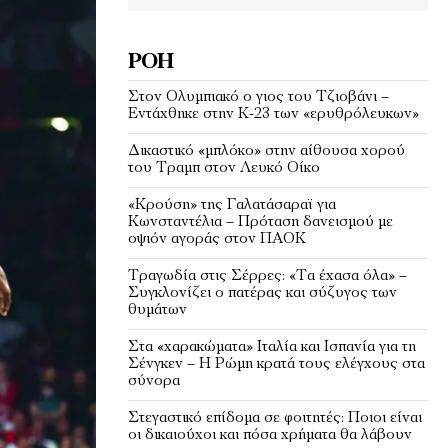
ΡΟΉ
Στον Ολυμπιακό ο γιος του Τζιοβάνι –
Εντάχθηκε στην Κ-23 των «ερυθρόλευκων»
Δικαστικό «μπλόκο» στην αίθουσα χορού
του Τραμπ στον Λευκό Οίκο
«Κρούση» της Γαλατάσαραϊ για
Κωνσταντέλια – Πρόταση δανεισμού με
οψιόν αγοράς στον ΠΑΟΚ
Τραγωδία στις Σέρρες: «Τα έχασα όλα» –
Συγκλονίζει ο πατέρας και σύζυγος των
θυμάτων
Στα «χαρακώματα» Ιταλία και Ισπανία για τη
Σένγκεν – Η Ρώμη κρατά τους ελέγχους στα
σύνορα
Στεγαστικό επίδομα σε φοιτητές: Ποιοι είναι
οι δικαιούχοι και πόσα χρήματα θα λάβουν