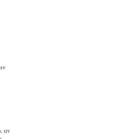
την
, αν