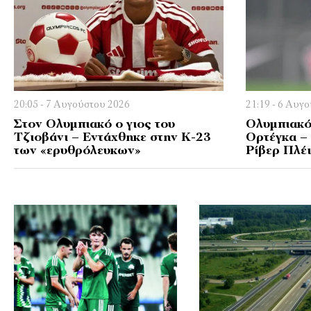
20:05 - 7 Αυγούστου 2026
21:19 - 6 Αυγ
Στον Ολυμπιακό ο γιος του
Ολυμπιακό
Τζιοβάνι – Εντάχθηκε στην Κ-23
Ορτέγκα –
των «ερυθρόλευκων»
Ρίβερ Πλέι