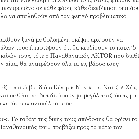
κετ την εξόφθαλμη υπεροπλία τους στους ψηλούς κα
πικεντρωμένο σε κάθε φάση, κάθε διεκδίκηση ριμπάο
κολο να απειληθούν από τον φετινό προβληματικό
ταχθούν ξανά με θολωμένη σκέψη, αρχίσουν να
άλων τους ή πιστέψουν ότι θα κερδίσουν το παιχνίδι
 οπαδών τους, τότε ο Παναθηναϊκός AKTOR που διαθέ
υν αίμα, θα ανατρέψουν όλα τα εις βάρος τους
εξαιρετική βραδιά ο Κέντρικ Ναν και ο Νάιτζελ Χέιζ-
είναι σε θέση να διεκδικήσουν με μεγάλες αξιώσεις μια
υ «αιώνιου» αντιπάλου τους.
υς. Το ταβάνι της δικής τους απόδοσης θα ορίσει το
ο Παναθηναϊκός έχει… τραβήξει προς τα κάτω τον