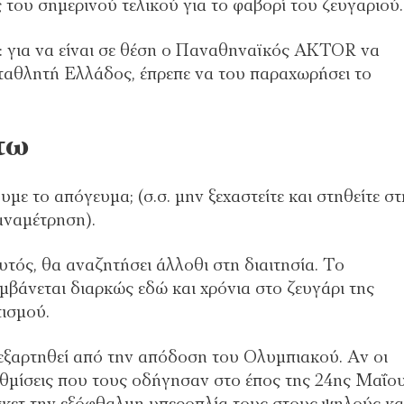
 του σημερινού τελικού για το φαβορί του ζευγαριού.
 για να είναι σε θέση ο Παναθηναϊκός AKTOR να
ρωταθλητή Ελλάδος, έπρεπε να του παραχωρήσει το
τω
ε το απόγευμα; (σ.σ. μην ξεχαστείτε και στηθείτε σ
 αναμέτρηση).
υτός, θα αναζητήσει άλλοθι στη διαιτησία. Το
βάνεται διαρκώς εδώ και χρόνια στο ζευγάρι της
ισμού.
εξαρτηθεί από την απόδοση του Ολυμπιακού. Αν οι
θμίσεις που τους οδήγησαν στο έπος της 24ης Μαΐου