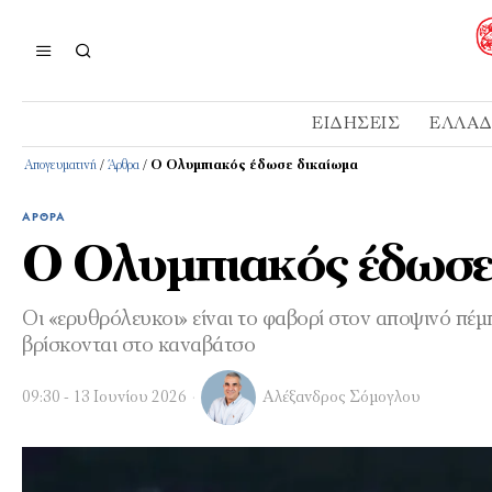
ΕΙΔΉΣΕΙΣ
ΕΛΛΆ
Απογευματινή
/
Άρθρα
/
Ο Ολυμπιακός έδωσε δικαίωμα
ΆΡΘΡΑ
Ο Ολυμπιακός έδωσε
Οι «ερυθρόλευκοι» είναι το φαβορί στον αποψινό πέ
βρίσκονται στο καναβάτσο
09:30 - 13 Ιουνίου 2026
Αλέξανδρος Σόμογλου