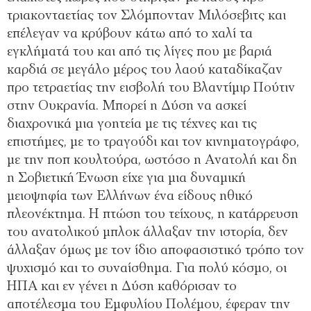
τριακονταετίας τον Σλόμπονταν Μιλόσεβιτς και
επέλεγαν να κρύβουν κάτω από το χαλί τα
εγκλήματά του και από τις λίγες που με βαριά
καρδιά σε μεγάλο μέρος του λαού καταδίκαζαν
προ τετραετίας την εισβολή του Βλαντίμιρ Πούτιν
στην Ουκρανία. Μπορεί η Δύση να ασκεί
διαχρονικά μια γοητεία με τις τέχνες και τις
επιστήμες, με το τραγούδι και τον κινηματογράφο,
με την ποπ κουλτούρα, ωστόσο η Ανατολή και δη
η Σοβιετική Ένωση είχε για μια δυναμική
μειοψηφία των Ελλήνων ένα είδους ηθικό
πλεονέκτημα. Η πτώση του τείχους, η κατάρρευση
του ανατολικού μπλοκ άλλαξαν την ιστορία, δεν
άλλαξαν όμως με τον ίδιο αποφασιστικό τρόπο τον
ψυχισμό και το συναίσθημα. Για πολύ κόσμο, οι
ΗΠΑ και εν γένει η Δύση καθόρισαν το
αποτέλεσμα του Εμφυλίου Πολέμου, έφεραν την