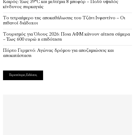
Καιρός: Έως 39°C και μελτέμια 8 μποφόρ – Πολύ υψηλός
κίνδυνος πυρκαγιάς
Το τετραήμερο της αποκαθήλωσης του Τζάνι Ινφαντίνο – Οι
πιθανοί διάδοχοι
Τουρισμός για Όλους 2026: Ποια ΑΦΜ κάνουν αίτηση σήμερα
– Έως 600 ευρώ η επιδότηση
Πόρτο Γερμενό: Αγώνας δρόμου για αποζημιώσεις και
αποκατάσταση
Περισσότερες Ειδήσεις