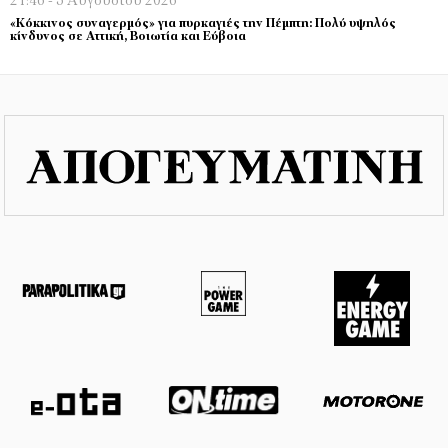
21:46 - 5 Αυγούστου 2026
«Κόκκινος συναγερμός» για πυρκαγιές την Πέμπτη: Πολύ υψηλός
κίνδυνος σε Αττική, Βοιωτία και Εύβοια