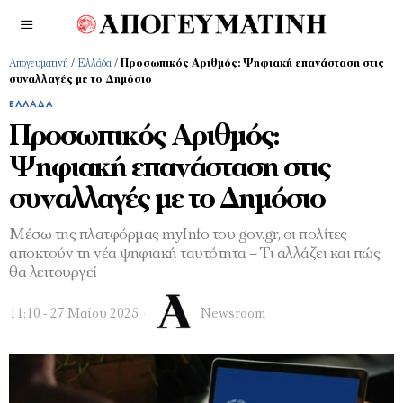
Απογευματινή
/
Ελλάδα
/
Προσωπικός Αριθμός: Ψηφιακή επανάσταση στις
συναλλαγές με το Δημόσιο
ΕΛΛΆΔΑ
Προσωπικός Αριθμός:
Ψηφιακή επανάσταση στις
συναλλαγές με το Δημόσιο
Μέσω της πλατφόρμας myInfo του gov.gr, οι πολίτες
αποκτούν τη νέα ψηφιακή ταυτότητα – Τι αλλάζει και πώς
θα λειτουργεί
11:10 - 27 Μαΐου 2025
Newsroom