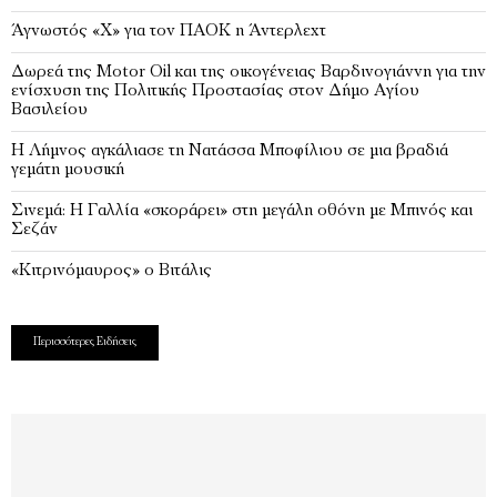
Άγνωστός «Χ» για τον ΠΑΟΚ η Άντερλεχτ
Δωρεά της Motor Oil και της οικογένειας Βαρδινογιάννη για την
ενίσχυση της Πολιτικής Προστασίας στον Δήμο Αγίου
Βασιλείου
Η Λήμνος αγκάλιασε τη Νατάσσα Μποφίλιου σε μια βραδιά
γεμάτη μουσική
Σινεμά: Η Γαλλία «σκοράρει» στη μεγάλη οθόνη με Μπινός και
Σεζάν
«Κιτρινόμαυρος» ο Βιτάλις
Περισσότερες Ειδήσεις