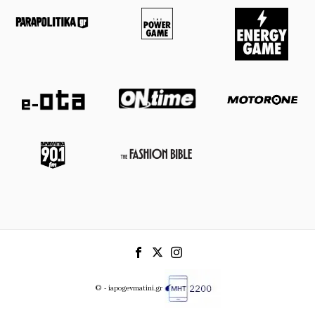
© - iapogevmatini.gr