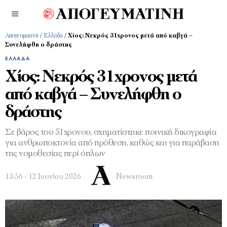
Απογευματινή
/
Ελλάδα
/
Χίος: Νεκρός 31χρονος μετά από καβγά –
Συνελήφθη ο δράστης
ΕΛΛΆΔΑ
Χίος: Νεκρός 31χρονος μετά
από καβγά – Συνελήφθη ο
δράστης
Σε βάρος του 51χρονου, σχηματίστηκε ποινική δικογραφία
για ανθρωποκτονία από πρόθεση, καθώς και για παράβαση
της νομοθεσίας περί όπλων
13:56 - 12 Ιουνίου 2026
Newsroom