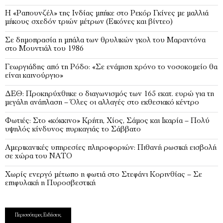
Η «Ραπουνζέλ» της Ινδίας μπήκε στο Ρεκόρ Γκίνες με μαλλιά
μήκους σχεδόν τριών μέτρων (Εικόνες και βίντεο)
Σε δημοπρασία η μπάλα των θρυλικών γκολ του Μαραντόνα
στο Μουντιάλ του 1986
Γεωργιάδης από τη Ρόδο: «Σε ενάμιση χρόνο το νοσοκομείο θα
είναι καινούργιο»
ΔΕΘ: Προκηρύχθηκε ο διαγωνισμός των 165 εκατ. ευρώ για τη
μεγάλη ανάπλαση – Όλες οι αλλαγές στο εκθεσιακό κέντρο
Φωτιές: Στο «κόκκινο» Κρήτη, Χίος, Σάμος και Ικαρία – Πολύ
υψηλός κίνδυνος πυρκαγιάς το Σάββατο
Αμερικανικές υπηρεσίες πληροφοριών: Πιθανή ρωσική εισβολή
σε χώρα του ΝΑΤΟ
Χωρίς ενεργό μέτωπο η φωτιά στο Στεφάνι Κορινθίας – Σε
επιφυλακή η Πυροσβεστική
Περισσότερες Ειδήσεις