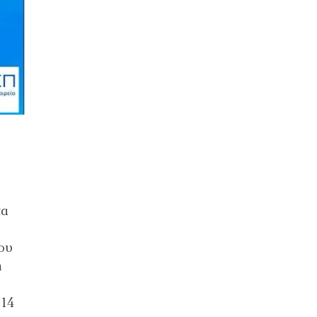
τα
που
η
414