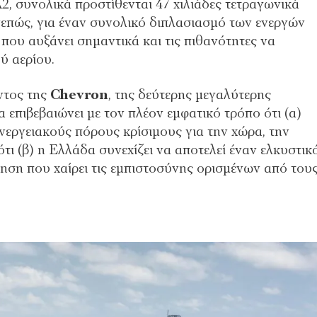
2, συνολικά προστίθενται 47 χιλιάδες τετραγωνικά
υνεπώς, για έναν συνολικό διπλασιασμό των ενεργών
που αυξάνει σημαντικά και τις πιθανότητες να
ύ αερίου.
ντος της
Chevron
, της δεύτερης μεγαλύτερης
 επιβεβαιώνει με τον πλέον εμφατικό τρόπο ότι (α)
νεργειακούς πόρους κρίσιμους για την χώρα, την
ότι (β) η Ελλάδα συνεχίζει να αποτελεί έναν ελκυστικ
νηση που χαίρει τις εμπιστοσύνης ορισμένων από του