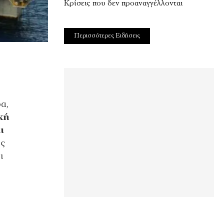
Κρίσεις που δεν προαναγγέλλονται
Περισσότερες Ειδήσεις
α,
κή
ι
ύς
ι