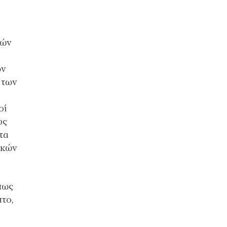
ιών
ων
 των
οί
υς
τα
ικών
πως
το,