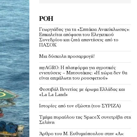
ΡΟΉ
Γεωργιάδης για τα «Σπιτάκια Ανακύκλωσης»:
Επικαλείται απόφαση του Ελεγκτικού
Συνεδρίου και ζητά απαντήσεις από το
ΠΑΣΟΚ
Μια δύσκολη προσαρμογή!
myAGRO: Η πλατφόρμα για αγροτικές
ενισχύσεις – Μητσοτάκης: «Η χώρα δεν θα
είναι αιχμάλωτη του ρουσφετιού»
Φεστιβάλ Βενετίας με άρωμα Ελλάδας και
«La La Land»
Ιστορίες από τον εξώστη (του ΣΥΡΙΖΑ)
Τμήμα πυραύλου της SpaceX συνετρίβη στη
Σελήνη
Άρθρο του Μ. Ευθυμιόπουλου στην «Α»: