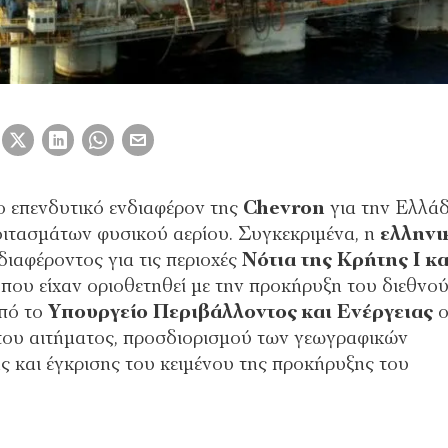
νο επενδυτικό ενδιαφέρον της
Chevron
για την Ελλάδ
ιτασμάτων φυσικού αερίου. Συγκεκριμένα, η
ελληνι
ιαφέροντος για τις περιοχές
Νότια
της Κρήτης Ι κα
που είχαν οριοθετηθεί με την προκήρυξη του διεθνο
πό το
Υπουργείο
Περιβάλλοντος
και Ενέργειας
ο
 του αιτήματος, προσδιορισμού των γεωγραφικών
ς και έγκρισης του κειμένου της προκήρυξης του