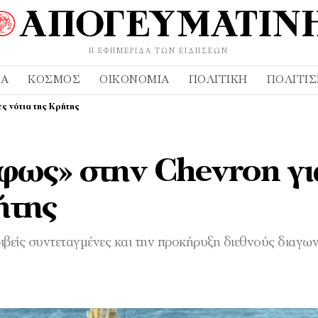
Η ΕΦΗΜΕΡΊΔΑ ΤΩΝ ΕΙΔΉΣΕΩΝ
ΔΑ
ΚΌΣΜΟΣ
ΟΙΚΟΝΟΜΊΑ
ΠΟΛΙΤΙΚΉ
ΠΟΛΙΤΙ
ς νότια της Κρήτης
φως» στην Chevron γι
ήτης
ιβείς συντεταγμένες και την προκήρυξη διεθνούς διαγω