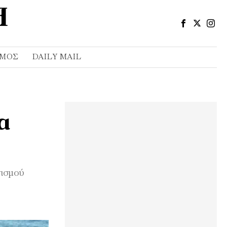
ΣΜΌΣ
DAILY MAIL
α
νισμού