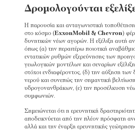
Δρομολογούνται εξελίξε
Η παρουσία και ανταγωνιστική τοποθέτηση
στο κόσμο (
ExxonMobil
&
Chevron
) φέ
δυνητικών νέων αγορών. Η εξέλιξη αυτή αν
όπως (α) την περαιτέρω ποιοτική αναβάθμι
εντατικών ρυθμών εξερεύνησης των προηγ
γεωλογικών μοντέλων και σεναρίων εξέλιξη
στόχοι ενδιαφέροντος, (δ) την αύξηση των
νερού και συνεπώς την σημαντική βελτίωσ
υδρογονανθράκων, (ε) την προσέλκυση νέ
συμφωνιών.
Σημειώνεται ότι η ερευνητική δραστηριότη
αποδεικνύεται από την πλέον πρόσφατη αν
αλλά και την έναρξη ερευνητικής γεώτρηση