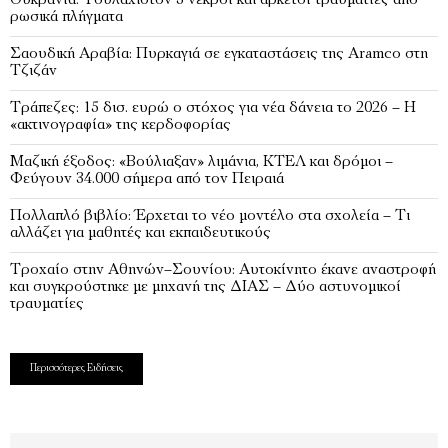
Ουκρανία: Τουλάχιστον 3 νεκροί και αρκετοί τραυματίες από
ρωσικά πλήγματα
Σαουδική Αραβία: Πυρκαγιά σε εγκαταστάσεις της Aramco στη
Τζιζάν
Τράπεζες: 15 δισ. ευρώ ο στόχος για νέα δάνεια το 2026 – Η
«ακτινογραφία» της κερδοφορίας
Μαζική έξοδος: «Βούλιαξαν» λιμάνια, ΚΤΕΛ και δρόμοι –
Φεύγουν 34.000 σήμερα από τον Πειραιά
Πολλαπλό βιβλίο: Έρχεται το νέο μοντέλο στα σχολεία – Τι
αλλάζει για μαθητές και εκπαιδευτικούς
Τροχαίο στην Αθηνών–Σουνίου: Αυτοκίνητο έκανε αναστροφή
και συγκρούστηκε με μηχανή της ΔΙΑΣ – Δύο αστυνομικοί
τραυματίες
Περισσότερες Ειδήσεις