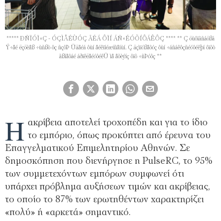
***** ÐÑÏÓÏ×Ç - ÓÇÌÅÉÙÓÇ ÃÉÁ ÔÏÍ ÁÑ×ÉÓÕÍÔÁÊÔÇ **** ** Ç öùôïãñáößá
Ý÷åé ëçöèåß ÷ùñßò ôç ñçôÞ Üäåéá ôùí åéêïíéæüìåíùí. Ç äçìïóßåõóç ôùí ÷áñáêôçñéóôéêþí ôïõò
ãßíåôáé áðïêëåéóôéêÜ ìå åõèýíç ôïõ ÷ñÞóôç **
Η
ακρίβεια αποτελεί τροχοπέδη και για το ίδιο
το εμπόριο, όπως προκύπτει από έρευνα του
Επαγγελματικού Επιμελητηρίου Αθηνών. Σε
δημοσκόπηση που διενήργησε η PulseRC, το 95%
των συμμετεχόντων εμπόρων συμφωνεί ότι
υπάρχει πρόβλημα αυξήσεων τιμών και ακρίβειας,
το οποίο το 87% των ερωτηθέντων χαρακτηρίζει
«πολύ» ή «αρκετά» σημαντικό.