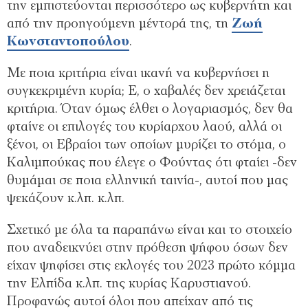
την εμπιστεύονται περισσότερο ως κυβερνήτη και
από την προηγούμενη μέντορά της, τη
Ζωή
Κωνσταντοπούλου
.
Με ποια κριτήρια είναι ικανή να κυβερνήσει η
συγκεκριμένη κυρία; Ε, ο χαβαλές δεν χρειάζεται
κριτήρια. Όταν όμως έλθει ο λογαριασμός, δεν θα
φταίνε οι επιλογές του κυρίαρχου λαού, αλλά οι
ξένοι, οι Εβραίοι των οποίων μυρίζει το στόμα, ο
Καλιμπούκας που έλεγε ο Φούντας ότι φταίει -δεν
θυμάμαι σε ποια ελληνική ταινία-, αυτοί που μας
ψεκάζουν κ.λπ. κ.λπ.
Σχετικό με όλα τα παραπάνω είναι και το στοιχείο
που αναδεικνύει στην πρόθεση ψήφου όσων δεν
είχαν ψηφίσει στις εκλογές του 2023 πρώτο κόμμα
την Ελπίδα κ.λπ. της κυρίας Καρυστιανού.
Προφανώς αυτοί όλοι που απείχαν από τις