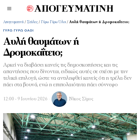
Απογευματινή
/
Στήλες
/
Γύρω Γύρω Όλοι
/
Αυλή θαυμάτων ή Δρομοκαΐτειο;
ΓΎΡΩ ΓΎΡΩ ΌΛΟΙ
Αυλή θαυμάτων ή
Δρομοκαΐτειο;
Αρκεί να διαβάσει κανείς τις δημοσκοπήσεις και τις
απαντήσεις που δίνονται, ειδικώς αυτές σε σχέση με την
τελική επιλογή, ώστε να αντιληφθεί κανείς ότι η τρέλα δεν
πάει στα βουνά, ενώ η επιπολαιότητα πάει σύννεφο
12:00 - 9 Ιουνίου 2026
Νίκος Σίμος