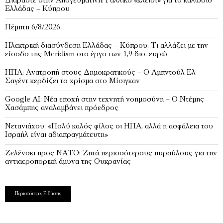
Διαβάστε στην Απογευματινή: Γαλλικό «κλειδί» για το καλώδιο
Ελλάδας – Κύπρου
Πέμπτη 6/8/2026
Ηλεκτρική διασύνδεση Ελλάδας – Κύπρου: Τι αλλάζει με την
είσοδο της Meridiam στο έργο των 1,9 δισ. ευρώ
ΗΠΑ: Ανατροπή στους Δημοκρατικούς – Ο Αμπντούλ Ελ
Σαγέντ κερδίζει το χρίσμα στο Μίσιγκαν
Google AI: Νέα εποχή στην τεχνητή νοημοσύνη – Ο Ντέμης
Χασάμπης αναλαμβάνει πρόεδρος
Νετανιάχου: «Πολύ καλός φίλος οι ΗΠΑ, αλλά η ασφάλεια του
Ισραήλ είναι αδιαπραγμάτευτη»
Ζελένσκι προς ΝΑΤΟ: Ζητά περισσότερους πυραύλους για την
αντιαεροπορική άμυνα της Ουκρανίας
Περισσότερες Ειδήσεις