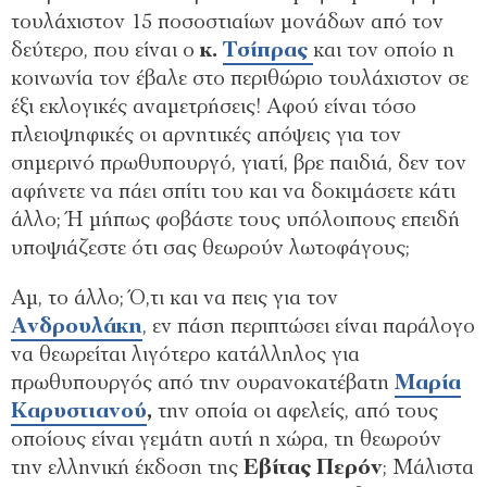
τουλάχιστον 15 ποσοστιαίων μονάδων από τον
δεύτερο, που είναι ο
κ.
Τσίπρας
και τον οποίο η
κοινωνία τον έβαλε στο περιθώριο τουλάχιστον σε
έξι εκλογικές αναμετρήσεις! Αφού είναι τόσο
πλειοψηφικές οι αρνητικές απόψεις για τον
σημερινό πρωθυπουργό, γιατί, βρε παιδιά, δεν τον
αφήνετε να πάει σπίτι του και να δοκιμάσετε κάτι
άλλο; Ή μήπως φοβάστε τους υπόλοιπους επειδή
υποψιάζεστε ότι σας θεωρούν λωτοφάγους;
Αμ, το άλλο; Ό,τι και να πεις για τον
Ανδρουλάκη
, εν πάση περιπτώσει είναι παράλογο
να θεωρείται λιγότερο κατάλληλος για
πρωθυπουργός από την ουρανοκατέβατη
Μαρία
Καρυστιανού
,
την οποία οι αφελείς, από τους
οποίους είναι γεμάτη αυτή η χώρα, τη θεωρούν
την ελληνική έκδοση της
Εβίτας Περόν
; Μάλιστα