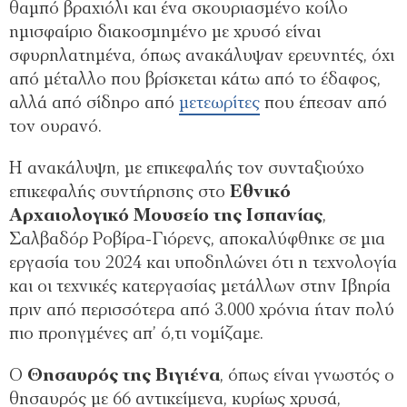
θαμπό βραχιόλι και ένα σκουριασμένο κοίλο
ημισφαίριο διακοσμημένο με χρυσό είναι
σφυρηλατημένα, όπως ανακάλυψαν ερευνητές, όχι
από μέταλλο που βρίσκεται κάτω από το έδαφος,
αλλά από σίδηρο από
μετεωρίτες
που έπεσαν από
τον ουρανό.
Η ανακάλυψη, με επικεφαλής τον συνταξιούχο
επικεφαλής συντήρησης στο
Εθνικό
Αρχαιολογικό Μουσείο της Ισπανίας
,
Σαλβαδόρ Ροβίρα-Γιόρενς, αποκαλύφθηκε σε μια
εργασία του 2024 και υποδηλώνει ότι η τεχνολογία
και οι τεχνικές κατεργασίας μετάλλων στην Ιβηρία
πριν από περισσότερα από 3.000 χρόνια ήταν πολύ
πιο προηγμένες απ’ ό,τι νομίζαμε.
Ο
Θησαυρός της Βιγιένα
, όπως είναι γνωστός ο
θησαυρός με 66 αντικείμενα, κυρίως χρυσά,