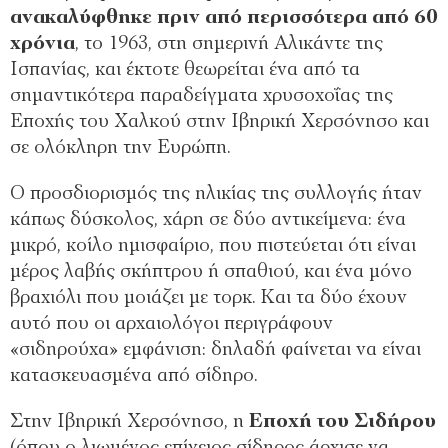
ανακαλύφθηκε πριν από περισσότερα από 60
χρόνια
, το 1963, στη σημερινή Αλικάντε της
Ισπανίας, και έκτοτε θεωρείται ένα από τα
σημαντικότερα παραδείγματα χρυσοχοΐας της
Εποχής του Χαλκού στην Ιβηρική Χερσόνησο και
σε ολόκληρη την Ευρώπη.
Ο προσδιορισμός της ηλικίας της συλλογής ήταν
κάπως δύσκολος, χάρη σε δύο αντικείμενα: ένα
μικρό, κοίλο ημισφαίριο, που πιστεύεται ότι είναι
μέρος λαβής σκήπτρου ή σπαθιού, και ένα μόνο
βραχιόλι που μοιάζει με τορκ. Και τα δύο έχουν
αυτό που οι αρχαιολόγοι περιγράφουν
«σιδηρούχα» εμφάνιση: δηλαδή φαίνεται να είναι
κατασκευασμένα από σίδηρο.
Στην Ιβηρική Χερσόνησο, η
Εποχή του Σιδήρου
(όπου ο λιωμένος επίγειος σίδηρος άρχισε να