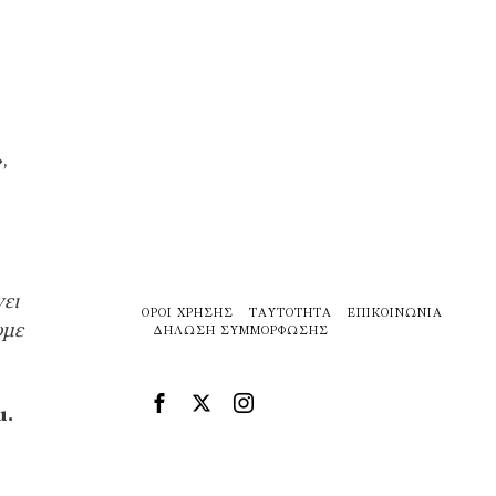
»,
ει
ΌΡΟΙ ΧΡΉΣΗΣ
ΤΑΥΤΌΤΗΤΑ
ΕΠΙΚΟΙΝΩΝΊΑ
υμε
ΔΉΛΩΣΗ ΣΥΜΜΌΡΦΩΣΗΣ
μ.