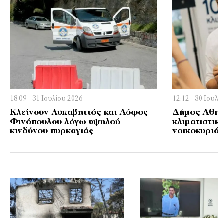
18:09 - 31 Ιουλίου 2026
12:12 - 30 Ιου
Κλείνουν Λυκαβηττός και Λόφος
Δήμος Αθη
Φινόπουλου λόγω υψηλού
κλιματιστι
κινδύνου πυρκαγιάς
νοικοκυρι