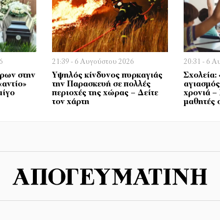
6
21:39 - 6 Αυγούστου 2026
20:31 - 6 
έρων στην
Υψηλός κίνδυνος πυρκαγιάς
Σχολεία:
«αντίο»
την Παρασκευή σε πολλές
αγιασμός 
μίγο
περιοχές της χώρας – Δείτε
χρονιά –
τον χάρτη
μαθητές σ