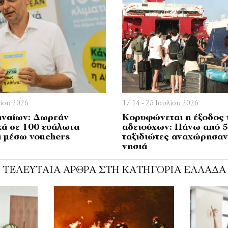
λίου 2026
17:14 - 25 Ιουλίου 2026
ναίων: Δωρεάν
Κορυφώνεται η έξοδος
κά σε 100 ευάλωτα
αδειούχων: Πάνω από 5
ά μέσω vouchers
ταξιδιώτες αναχώρησαν 
νησιά
ΤΕΛΕΥΤΑΊΑ ΆΡΘΡΑ ΣΤΗ ΚΑΤΗΓΟΡΊΑ ΕΛΛΆΔΑ