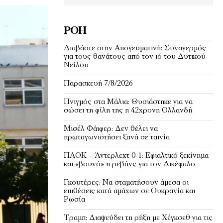
ΡΟΉ
Διαβάστε στην Απογευματινή: Συναγερμός
για τους θανάτους από τον ιό του Δυτικού
Νείλου
Παρασκευή 7/8/2026
Πνιγμός στα Μάλια: Θυσιάστηκε για να
σώσει τη φίλη της η 42χρονη Ολλανδή
Μισέλ Φάιφερ: Δεν θέλει να
πρωταγωνιστήσει ξανά σε ταινία
ΠΑΟΚ – Άντερλεχτ 0-1: Εφιαλτικό ξεκίνημα
και «βουνό» η ρεβάνς για τον Δικέφαλο
Γκουτέρες: Να σταματήσουν άμεσα οι
επιθέσεις κατά αμάχων σε Ουκρανία και
Ρωσία
Τραμπ: Διαψεύδει τη ρήξη με Χέγκσεθ για τις