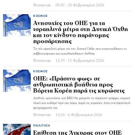
Newsroom
09:07 - 20 Φεβρουαρίου 2026
ΚΌΣΜΟΣ
Ανησυχίες του ΟΗΕ για τα
ισραηλινά μέτρα στη Δυτική Όχθη
και τον κίνδυνο παράνομης
προσάρτησης
Τα νέα ισραηλινά μέτρα για την Δυτική Όχθη, που ανακοινώθηκαν το
σαββατοκύριακο και καταδικάσθηκαν διεθνώς
Newsroom
15:59 - 11 Φεβρουαρίου 2026
ΚΌΣΜΟΣ
ΟΗΕ: «Πράσινο φως» σε
ανθρωπιστική βοήθεια προς
Βόρεια Κορέα παρά τις κυρώσεις
Διεθνείς οργανώσεις και ΜΚΟ θα μπορούν να παρέχουν τρόφιμα, ιατρικά
υλικά και καθαρό νερό στη χώρα, παρά τις κυρώσεις λόγω του πυρηνικού
προγράμματός της
Newsroom
13:34 - 6 Φεβρουαρίου 2026
ΠΟΛΙΤΙΚΉ
Επίθεση της Άγκυρας στον ΟΗΕ