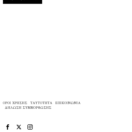
ΌΡΟΙ ΧΡΉΣΗΣ
ΤΑΥΤΌΤΗΤΑ
ΕΠΙΚΟΙΝΩΝΊΑ
ΔΉΛΩΣΗ ΣΥΜΜΌΡΦΩΣΗΣ