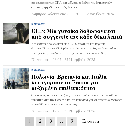
στο εσωτερικό των ΗΠΑ και μάλιστα σε βαθμό που δημιουργούν
συνθήκες εμφυλίου χαμηλής έντασης
Λάμπρος Καλαρρύτης
11:20 - 11 Δεκεμβρίου 2025
ΚΌΣΜΟΣ
ΟΗΕ: Μία γυναίκα δολοφονείται
από συγγενείς της κάθε δέκα λεπτά
Νέα έκθεση αποκαλύπτει ότι 50.000 γυναίκες και κορίτσια
δολοφονήθηκαν το 2024 μέσα στο ίδιο τους το σπίτι, χωρίς σημάδια
πραγματικής προόδου στην αντιμετώπιση της έμφυλης βίας
Newsroom
23:07 - 25 Νοεμβρίου 2025
ΚΌΣΜΟΣ
Πολωνία, Βρετανία και Ιταλία
κατηγορούν τη Ρωσία για
αυξημένη επιθετικότητα
Οι επιθέσεις ήταν τόσο μαζικές ώστε αναγκάστηκαν να απογειωθούν
μαχητικά από την Πολωνία και τη Ρουμανία για να αποτρέψουν drones
να εισέλθουν στον εναέριο χώρο τους.
Newsroom
12:20 - 20 Νοεμβρίου 2025
1
2
3
…
9
Επόμενη