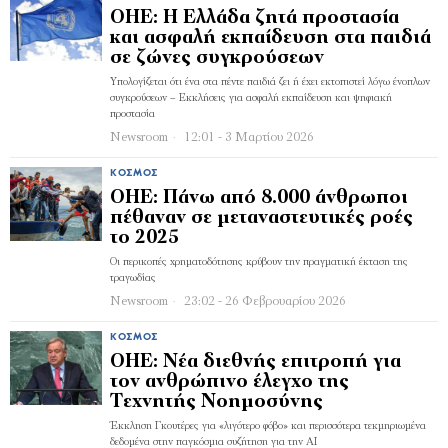
ΟΗΕ: Η Ελλάδα ζητά προστασία
και ασφαλή εκπαίδευση στα παιδιά
σε ζώνες συγκρούσεων
Υπολογίζεται ότι ένα στα πέντε παιδιά ζει ή έχει εκτοπιστεί λόγω ένοπλων
συγκρούσεων – Εκκλήσεις για ασφαλή εκπαίδευση και ψηφιακή
προστασία
Newsroom
12:01 - 3 Μαρτίου 2026
ΚΌΣΜΟΣ
ΟΗΕ: Πάνω από 8.000 άνθρωποι
πέθαναν σε μεταναστευτικές ροές
το 2025
Οι περικοπές χρηματοδότησης κρύβουν την πραγματική έκταση της
τραγωδίας
Newsroom
23:02 - 26 Φεβρουαρίου 2026
ΚΌΣΜΟΣ
ΟΗΕ: Νέα διεθνής επιτροπή για
τον ανθρώπινο έλεγχο της
Τεχνητής Νοημοσύνης
Έκκληση Γκουτέρες για «λιγότερο φόβο» και περισσότερα τεκμηριωμένα
δεδομένα στην παγκόσμια συζήτηση για την ΑΙ