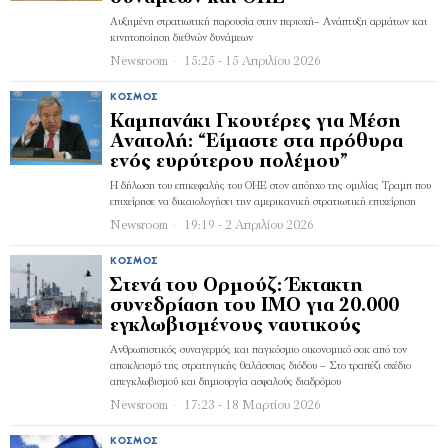
Αυξημένη στρατιωτική παρουσία στην περιοχή– Ανάπτυξη αρμάτων και
κινητοποίηση διεθνών δυνάμεων
Newsroom
15:25 - 15 Απριλίου 2026
ΚΌΣΜΟΣ
Καμπανάκι Γκουτέρες για Μέση
Ανατολή: “Είμαστε στα πρόθυρα
ενός ευρύτερου πολέμου”
Η δήλωση του επικεφαλής του ΟΗΕ στον απόηχο της ομιλίας Τραμπ που
επιχείρησε να δικαιολογήσει την αμερικανική στρατιωτική επιχείρηση
Newsroom
19:19 - 2 Απριλίου 2026
ΚΌΣΜΟΣ
Στενά του Ορμούζ: Έκτακτη
συνεδρίαση του ΙΜΟ για 20.000
εγκλωβισμένους ναυτικούς
Ανθρωπιστικός συναγερμός και παγκόσμιο οικονομικό σοκ από τον
αποκλεισμό της στρατηγικής θαλάσσιας διόδου – Στο τραπέζι σχέδιο
απεγκλωβισμού και δημιουργία ασφαλούς διαδρόμου
Newsroom
17:23 - 18 Μαρτίου 2026
ΚΌΣΜΟΣ