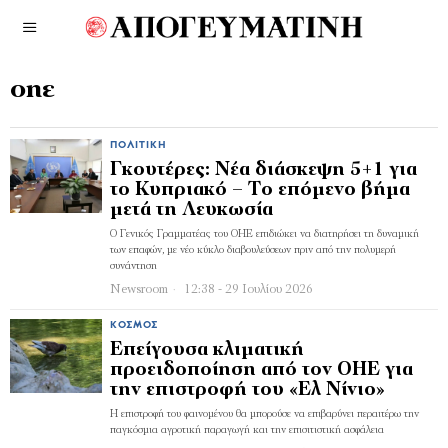
οηε
ΠΟΛΙΤΙΚΉ
Γκουτέρες: Νέα διάσκεψη 5+1 για
το Κυπριακό – Το επόμενο βήμα
μετά τη Λευκωσία
Ο Γενικός Γραμματέας του ΟΗΕ επιδιώκει να διατηρήσει τη δυναμική
των επαφών, με νέο κύκλο διαβουλεύσεων πριν από την πολυμερή
συνάντηση
Newsroom
12:38 - 29 Ιουλίου 2026
ΚΌΣΜΟΣ
Επείγουσα κλιματική
προειδοποίηση από τον ΟΗΕ για
την επιστροφή του «Ελ Νίνιο»
Η επιστροφή του φαινομένου θα μπορούσε να επιβαρύνει περαιτέρω την
παγκόσμια αγροτική παραγωγή και την επισιτιστική ασφάλεια