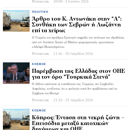
Newsroom
20:00 - 3 Ιουνίου 2026
ΠΟΛΙΤΙΚΉ
Άρθρο του Κ. Αντωνάκη στην “Α”:
Συνθήκη των Σεβρών ή Λωζάννη
επί τα χείρω;
Η Τουρκία του προέδρου Ερντογάν εκφράζει την πολιτική της ιδρυθείσας
από τον Αιγύπτιο Χασάν αλ Μπάνα τρομοκρατικής οργανώσεως
«Αδελφοί Μουσουλμάνοι»
Newsroom
11:46 - 30 Απριλίου 2026
ΚΌΣΜΟΣ
Παρέμβαση της Ελλάδας στον ΟΗΕ
για τον όρο “Τουρκικά Στενά”
Η Αθήνα απάντησε σε τοποθέτηση της Τουρκίας στο Συμβούλιο
Ασφαλείας, τονίζοντας ότι η ορολογία αυτή δεν προβλέπεται από τη
Σύμβαση του Μοντρέ
Newsroom
21:33 - 29 Απριλίου 2026
ΚΌΣΜΟΣ
Κύπρος: Ένταση στη νεκρή ζώνη –
Επεισόδια μεταξύ κατοχικών
δυνάμεων και ΟΗΕ