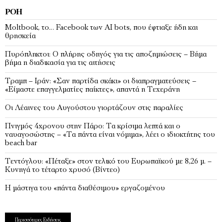
ΡΟΉ
Moltbook, το… Faceboοk των ΑΙ bots, που έφτιαξε ήδη και
θρησκεία
Πυρόπληκτοι: Ο πλήρης οδηγός για τις αποζημιώσεις – Βήμα
βήμα η διαδικασία για τις αιτήσεις
Τραμπ – Ιράν: «Σαν παρτίδα σκάκι» οι διαπραγματεύσεις –
«Είμαστε επαγγελματίες παίκτες», απαντά η Τεχεράνη
Οι Λέαινες του Αυγούστου γιορτάζουν στις παραλίες
Πνιγμός 4χρονου στην Πάρο: Τα κρίσιμα λεπτά και ο
ναυαγοσώστης – «Τα πάντα είναι νόμιμα», λέει ο ιδιοκτήτης του
beach bar
Τεντόγλου: «Πέταξε» στον τελικό του Ευρωπαϊκού με 8,26 μ. –
Κυνηγά το τέταρτο χρυσό (Βίντεο)
Η μάστιγα του «πάντα διαθέσιμου» εργαζομένου
Περισσότερες Ειδήσεις