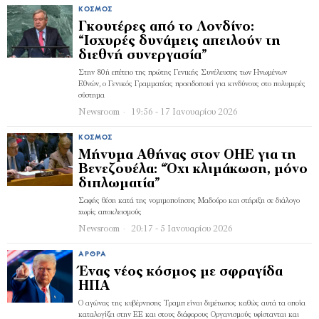
ΚΌΣΜΟΣ
Γκουτέρες από το Λονδίνο:
“Ισχυρές δυνάμεις απειλούν τη
διεθνή συνεργασία”
Στην 80ή επέτειο της πρώτης Γενικής Συνέλευσης των Ηνωμένων
Εθνών, ο Γενικός Γραμματέας προειδοποιεί για κινδύνους στο πολυμερές
σύστημα
Newsroom
19:56 - 17 Ιανουαρίου 2026
ΚΌΣΜΟΣ
Μήνυμα Αθήνας στον ΟΗΕ για τη
Βενεζουέλα: “Όχι κλιμάκωση, μόνο
διπλωματία”
Σαφής θέση κατά της νομιμοποίησης Μαδούρο και στήριξη σε διάλογο
χωρίς αποκλεισμούς
Newsroom
20:17 - 5 Ιανουαρίου 2026
ΆΡΘΡΑ
Ένας νέος κόσμος με σφραγίδα
ΗΠΑ
O αγώνας της κυβέρνησης Τραμπ είναι διμέτωπος καθώς αυτά τα οποία
καταλογίζει στην ΕΕ και στους διάφορους Οργανισμούς υφίστανται και