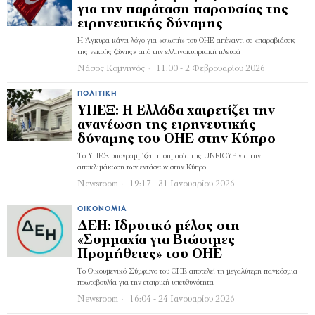
για την παράταση παρουσίας της
ειρηνευτικής δύναμης
Η Άγκυρα κάνει λόγο για «σιωπή» του ΟΗΕ απέναντι σε «παραβιάσεις
της νεκρής ζώνης» από την ελληνοκυπριακή πλευρά
Νάσος Κομνηνός
11:00 - 2 Φεβρουαρίου 2026
ΠΟΛΙΤΙΚΉ
ΥΠΕΞ: Η Ελλάδα χαιρετίζει την
ανανέωση της ειρηνευτικής
δύναμης του ΟΗΕ στην Κύπρο
Το ΥΠΕΞ υπογραμμίζει τη σημασία της UNFICYP για την
αποκλιμάκωση των εντάσεων στην Κύπρο
Newsroom
19:17 - 31 Ιανουαρίου 2026
ΟΙΚΟΝΟΜΊΑ
ΔΕΗ: Ιδρυτικό μέλος στη
«Συμμαχία για Βιώσιμες
Προμήθειες» του ΟΗΕ
Το Οικουμενικό Σύμφωνο του ΟΗΕ αποτελεί τη μεγαλύτερη παγκόσμια
πρωτοβουλία για την εταιρική υπευθυνότητα
Newsroom
16:04 - 24 Ιανουαρίου 2026