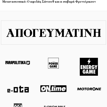
Μεταναστευτικό: Ο αφελής Σάντσεθ και η στιβαρή Φρεντέρικσεν