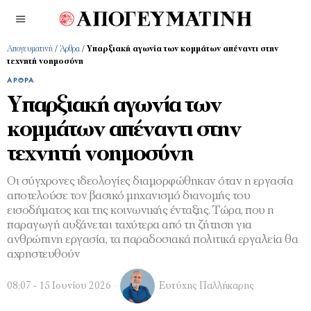
Απογευματινή
/
Άρθρα
/
Υπαρξιακή αγωνία των κοµµάτων απέναντι στην
τεχνητή νοηµοσύνη
ΆΡΘΡΑ
Υπαρξιακή αγωνία των
κοµµάτων απέναντι στην
τεχνητή νοηµοσύνη
Οι σύγχρονες ιδεολογίες διαµορφώθηκαν όταν η εργασία
αποτελούσε τον βασικό µηχανισµό διανοµής του
εισοδήµατος και της κοινωνικής ένταξης. Τώρα, που η
παραγωγή αυξάνεται ταχύτερα από τη ζήτηση για
ανθρώπινη εργασία, τα παραδοσιακά πολιτικά εργαλεία θα
αχρηστευθούν
08:07 - 15 Ιουνίου 2026
Ευτύχης Παλλήκαρης