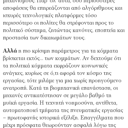
µηχανισµούς. Παρ’ όλ’ αυτά, όσο περισσότερες
αποφάσεις θα επηρεάζονται από αλγόριθµους και
ισχυρές τεχνολογικές πλατφόρµες τόσο
περισσότερο οι πολίτες θα στρέφονται προς το
πολιτικό σύστηµα, ζητώντας κανόνες, εποπτεία και
προστασία των δικαιωµάτων τους.
Αλλά
η πιο κρίσιµη παράµετρος για τα κόµµατα
βρίσκεται εκτός… των κοµµάτων. Αν δεχτούµε ότι
τα πολιτικά κόµµατα εκφράζουν κοινωνικές
ανάγκες, κυρίως σε ό,τι αφορά τον κόσµο της
εργασίας, τότε µιλάµε για µια χωρίς προηγούµενο
ανατροπή. Κατά τη βιοµηχανική επανάσταση, οι
µηχανές αντικατέστησαν σε µεγάλο βαθµό τη
µυϊκή εργασία. Η τεχνητή νοηµοσύνη, αντίθετα,
αυτοµατοποιεί τµήµατα της πνευµατικής εργασίας
– πρωτοφανής ιστορικά εξέλιξη. Επαγγέλµατα που
µέχρι πρόσφατα θεωρούνταν ασφαλή λόγω της