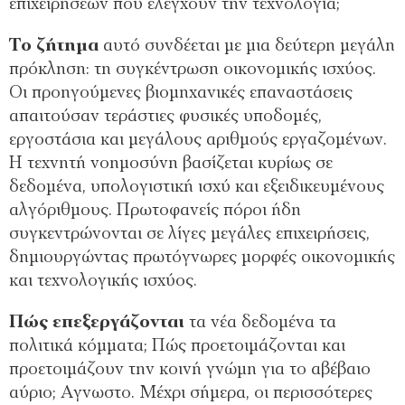
επιχειρήσεων που ελέγχουν την τεχνολογία;
Το ζήτηµα
αυτό συνδέεται µε µια δεύτερη µεγάλη
πρόκληση: τη συγκέντρωση οικονοµικής ισχύος.
Οι προηγούµενες βιοµηχανικές επαναστάσεις
απαιτούσαν τεράστιες φυσικές υποδοµές,
εργοστάσια και µεγάλους αριθµούς εργαζοµένων.
Η τεχνητή νοηµοσύνη βασίζεται κυρίως σε
δεδοµένα, υπολογιστική ισχύ και εξειδικευµένους
αλγόριθµους. Πρωτοφανείς πόροι ήδη
συγκεντρώνονται σε λίγες µεγάλες επιχειρήσεις,
δηµιουργώντας πρωτόγνωρες µορφές οικονοµικής
και τεχνολογικής ισχύος.
Πώς επεξεργάζονται
τα νέα δεδοµένα τα
πολιτικά κόµµατα; Πώς προετοιµάζονται και
προετοιµάζουν την κοινή γνώµη για το αβέβαιο
αύριο; Αγνωστο. Μέχρι σήµερα, οι περισσότερες