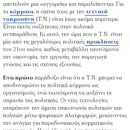
αποτελούν µια «αγγαρεία» και παραλείπονται. Για
τα
κόµµατα
, η σχέση τους µε την
τεχνητή
νοηµοσύνη
(Τ.Ν.) είναι ίσως ακόµα χειρότερη.
Είναι εκτός συζήτησης στην πολιτική
αντιπαράθεση. Κι αυτό, την ώρα που η Τ.Ν. είναι
µία από τις µεγαλύτερες πολιτικές
προκλήσεις
του 21ου αιώνα, καθώς µεταβάλλει ταυτόχρονα
την οικονοµία, την εργασία, την παραγωγή
γνώσης και τις σχέσεις εξουσίας.
Ενα πρώτο
παράδοξο είναι ότι η Τ.Ν. µπορεί να
αποδυναµώνει τα πολιτικά κόµµατα ως
οργανισµούς, ενώ ταυτόχρονα να αυξάνει τη
σηµασία της πολιτικής. Οι νέες τεχνολογίες
επιτρέπουν την άµεση επικοινωνία πολιτικών και
πολιτών µέσω ψηφιακών πλατφορµών, µειώνοντας
την ανάγκη για παραδοσιακούς κοµµατικούς