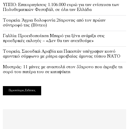
ΥΠΠΟ: Επιχορηγήσεις 1.106.000 ευρώ για την ενίσχυση των
Πολυθεματικών Φεστιβάλ, σε όλη την Ελλάδα
Τουρκία: Άγρια δολοφονία 26χρονης από τον πρώην
σύντροφό της (Βίντεο)
Γαλλία: Προειδοποίηση Μπαρό για ξένη ανάμιξη στις
προεδρικές εκλογές – «Δεν θα την ανεχθούμε»
Τουρκία, Σαουδική Αραβία και Πακιστάν υπέγραψαν κοινό
αμυντικό σύμφωνο με ρήτρα αμοιβαίας άμυνας τύπου ΝΑΤΟ
Μυστράς: 11 μήνες με αναστολή στον 55χρονο που έκρυβε τη
σορό του πατέρα του σε καταψύκτη
Περισσότερες Ειδήσεις