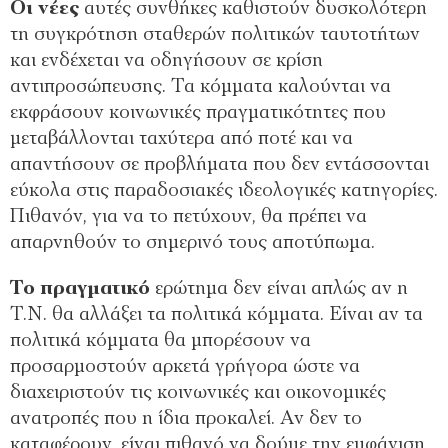
Οι νέες
αυτές συνθήκες καθιστούν δυσκολότερη
τη συγκρότηση σταθερών πολιτικών ταυτοτήτων
και ενδέχεται να οδηγήσουν σε κρίση
αντιπροσώπευσης. Τα κόµµατα καλούνται να
εκφράσουν κοινωνικές πραγµατικότητες που
µεταβάλλονται ταχύτερα από ποτέ και να
απαντήσουν σε προβλήµατα που δεν εντάσσονται
εύκολα στις παραδοσιακές ιδεολογικές κατηγορίες.
Πιθανόν, για να το πετύχουν, θα πρέπει να
απαρνηθούν το σηµερινό τους αποτύπωµα.
Το πραγµατικό
ερώτηµα δεν είναι απλώς αν η
Τ.Ν. θα αλλάξει τα πολιτικά κόµµατα. Είναι αν τα
πολιτικά κόµµατα θα µπορέσουν να
προσαρµοστούν αρκετά γρήγορα ώστε να
διαχειριστούν τις κοινωνικές και οικονοµικές
ανατροπές που η ίδια προκαλεί. Αν δεν το
καταφέρουν, είναι πιθανό να δούµε την εµφάνιση