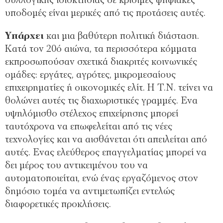
συλλογικής ιδιοκτησίας σε κρίσιµες ψηφιακές
υποδοµές είναι µερικές από τις προτάσεις αυτές.
Υπάρχει
και µια βαθύτερη πολιτική διάσταση.
Κατά τον 20ό αιώνα, τα περισσότερα κόµµατα
εκπροσωπούσαν σχετικά διακριτές κοινωνικές
οµάδες: εργάτες, αγρότες, µικροµεσαίους
επιχειρηµατίες ή οικονοµικές ελίτ. Η Τ.Ν. τείνει να
θολώνει αυτές τις διαχωριστικές γραµµές. Ενα
υψηλόµισθο στέλεχος επιχείρησης µπορεί
ταυτόχρονα να επωφελείται από τις νέες
τεχνολογίες και να αισθάνεται ότι απειλείται από
αυτές. Ενας ελεύθερος επαγγελµατίας µπορεί να
δει µέρος του αντικειµένου του να
αυτοµατοποιείται, ενώ ένας εργαζόµενος στον
δηµόσιο τοµέα να αντιµετωπίζει εντελώς
διαφορετικές προκλήσεις.