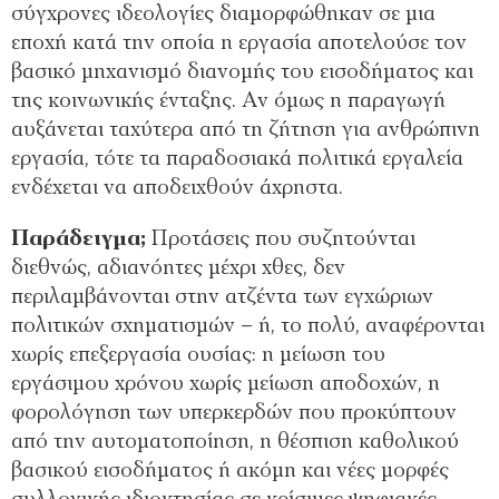
σύγχρονες ιδεολογίες διαµορφώθηκαν σε µια
εποχή κατά την οποία η εργασία αποτελούσε τον
βασικό µηχανισµό διανοµής του εισοδήµατος και
της κοινωνικής ένταξης. Αν όµως η παραγωγή
αυξάνεται ταχύτερα από τη ζήτηση για ανθρώπινη
εργασία, τότε τα παραδοσιακά πολιτικά εργαλεία
ενδέχεται να αποδειχθούν άχρηστα.
Παράδειγµα;
Προτάσεις που συζητούνται
διεθνώς, αδιανόητες µέχρι χθες, δεν
περιλαµβάνονται στην ατζέντα των εγχώριων
πολιτικών σχηµατισµών – ή, το πολύ, αναφέρονται
χωρίς επεξεργασία ουσίας: η µείωση του
εργάσιµου χρόνου χωρίς µείωση αποδοχών, η
φορολόγηση των υπερκερδών που προκύπτουν
από την αυτοµατοποίηση, η θέσπιση καθολικού
βασικού εισοδήµατος ή ακόµη και νέες µορφές