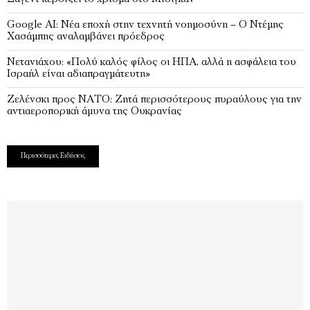
Google AI: Νέα εποχή στην τεχνητή νοημοσύνη – Ο Ντέμης
Χασάμπης αναλαμβάνει πρόεδρος
Νετανιάχου: «Πολύ καλός φίλος οι ΗΠΑ, αλλά η ασφάλεια του
Ισραήλ είναι αδιαπραγμάτευτη»
Ζελένσκι προς ΝΑΤΟ: Ζητά περισσότερους πυραύλους για την
αντιαεροπορική άμυνα της Ουκρανίας
Περισσότερες Ειδήσεις