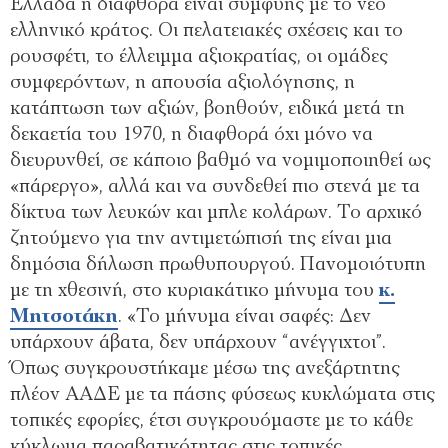
Ελλάδα η διαφθορά είναι συμφυής με το νέο
ελληνικό κράτος. Οι πελατειακές σχέσεις και το
ρουσφέτι, το έλλειμμα αξιοκρατίας, οι ομάδες
συμφερόντων, η απουσία αξιολόγησης, η
κατάπτωση των αξιών, βοηθούν, ειδικά μετά τη
δεκαετία του 1970, η διαφθορά όχι μόνο να
διευρυνθεί, σε κάποιο βαθμό να νομιμοποιηθεί ως
«πάρεργο», αλλά και να συνδεθεί πιο στενά με τα
δίκτυα των λευκών και μπλε κολάρων. Το αρχικό
ζητούμενο για την αντιμετώπισή της είναι μια
δημόσια δήλωση πρωθυπουργού. Πανομοιότυπη
με τη χθεσινή, στο κυριακάτικο μήνυμα του
κ.
Μητσοτάκη
. «Το μήνυμα είναι σαφές: Δεν
υπάρχουν άβατα, δεν υπάρχουν “ανέγγιχτοι”.
Όπως συγκρουστήκαμε μέσω της ανεξάρτητης
πλέον ΑΑΔΕ με τα πάσης φύσεως κυκλώματα στις
τοπικές εφορίες, έτσι συγκρουόμαστε με το κάθε
κύκλωμα παραβατικότητας στις τοπικές