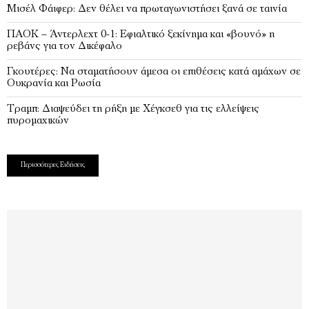
Μισέλ Φάιφερ: Δεν θέλει να πρωταγωνιστήσει ξανά σε ταινία
ΠΑΟΚ – Άντερλεχτ 0-1: Εφιαλτικό ξεκίνημα και «βουνό» η
ρεβάνς για τον Δικέφαλο
Γκουτέρες: Να σταματήσουν άμεσα οι επιθέσεις κατά αμάχων σε
Ουκρανία και Ρωσία
Τραμπ: Διαψεύδει τη ρήξη με Χέγκσεθ για τις ελλείψεις
πυρομαχικών
Περισσότερες Ειδήσεις