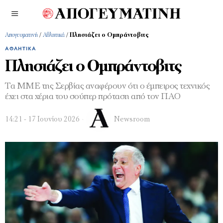
Απογευματινή
/
Αθλητικά
/
Πλησιάζει ο Ομπράντοβιτς
ΑΘΛΗΤΙΚΆ
Πλησιάζει ο Ομπράντοβιτς
Τα ΜΜΕ της Σερβίας αναφέρουν ότι ο έμπειρος τεχνικός
έχει στα χέρια του σούπερ πρόταση από τον ΠΑΟ
14:21 - 17 Ιουνίου 2026
Newsroom