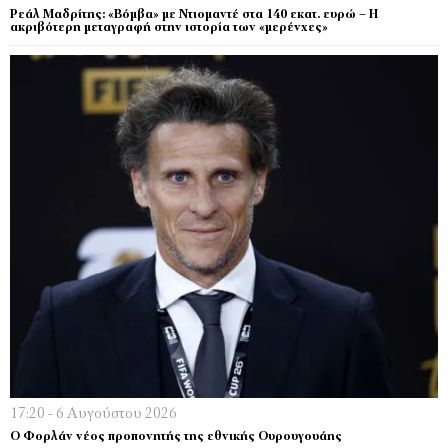
Ρεάλ Μαδρίτης: «Βόμβα» με Ντιομαντέ στα 140 εκατ. ευρώ – Η
ακριβότερη μεταγραφή στην ιστορία των «μερένχες»
17:20 - 6 Αυγούστου 2026
Ο Φορλάν νέος προπονητής της εθνικής Ουρουγουάης