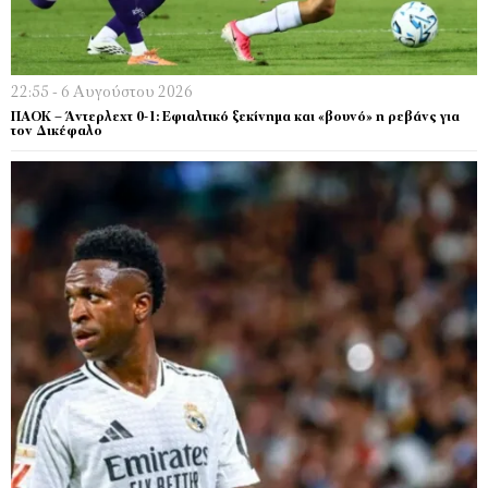
22:55 - 6 Αυγούστου 2026
ΠΑΟΚ – Άντερλεχτ 0-1: Εφιαλτικό ξεκίνημα και «βουνό» η ρεβάνς για
τον Δικέφαλο