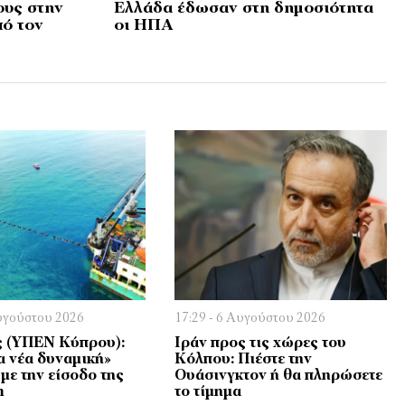
ους στην
Ελλάδα έδωσαν στη δημοσιότητα
πό τον
οι ΗΠΑ
Αυγούστου 2026
17:29 - 6 Αυγούστου 2026
 (ΥΠΕΝ Κύπρου):
Ιράν προς τις χώρες του
α νέα δυναμική»
Κόλπου: Πιέστε την
με την είσοδο της
Ουάσινγκτον ή θα πληρώσετε
m
το τίμημα