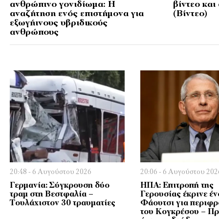
ανθρώπινο γονιδίωμα: Η
βίντεο και
αναζήτηση ενός επιστήμονα για
(Βίντεο)
εξωγήινους υβριδικούς
ανθρώπους
20:48 - 6 Αυγούστου 2026
20:06 - 6 Αυγούστου 202
Γερμανία: Σύγκρουση δύο
ΗΠΑ: Επιτροπή της
τραμ στη Βεστφαλία –
Γερουσίας έκρινε έν
Τουλάχιστον 30 τραυματίες
Φάουτσι για περιφ
του Κογκρέσου – Πρ