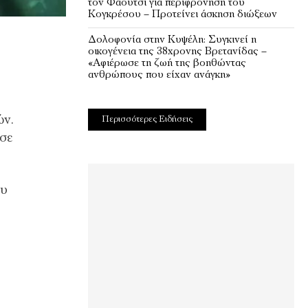
τον Φάουτσι για περιφρόνηση του
Κογκρέσου – Προτείνει άσκηση διώξεων
Δολοφονία στην Κυψέλη: Συγκινεί η
οικογένεια της 38χρονης Βρετανίδας –
«Αφιέρωσε τη ζωή της βοηθώντας
ανθρώπους που είχαν ανάγκη»
ών.
Περισσότερες Ειδήσεις
σε
ου