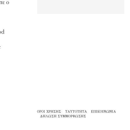
πε ο
od
ε
ΌΡΟΙ ΧΡΉΣΗΣ
ΤΑΥΤΌΤΗΤΑ
ΕΠΙΚΟΙΝΩΝΊΑ
ΔΉΛΩΣΗ ΣΥΜΜΌΡΦΩΣΗΣ