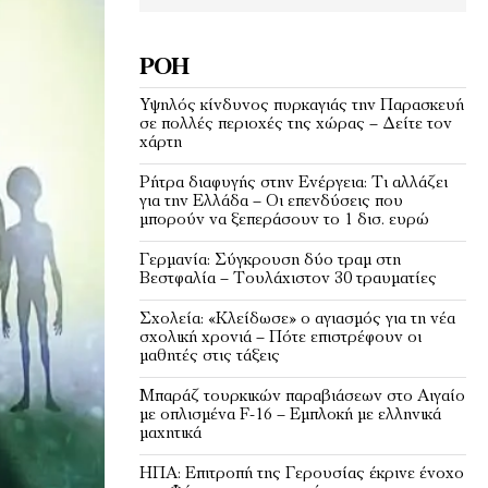
ΡΟΉ
Υψηλός κίνδυνος πυρκαγιάς την Παρασκευή
σε πολλές περιοχές της χώρας – Δείτε τον
χάρτη
Ρήτρα διαφυγής στην Ενέργεια: Τι αλλάζει
για την Ελλάδα – Οι επενδύσεις που
μπορούν να ξεπεράσουν το 1 δισ. ευρώ
Γερμανία: Σύγκρουση δύο τραμ στη
Βεστφαλία – Τουλάχιστον 30 τραυματίες
Σχολεία: «Κλείδωσε» ο αγιασμός για τη νέα
σχολική χρονιά – Πότε επιστρέφουν οι
μαθητές στις τάξεις
Μπαράζ τουρκικών παραβιάσεων στο Αιγαίο
με οπλισμένα F-16 – Εμπλοκή με ελληνικά
μαχητικά
ΗΠΑ: Επιτροπή της Γερουσίας έκρινε ένοχο