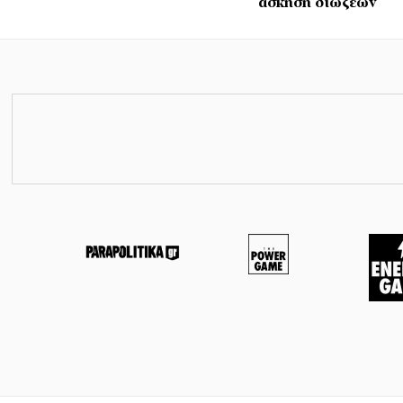
άσκηση διώξεων