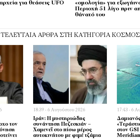
 αρχεία για θεάσεις UFO
«ομολογία» για εξωγήιν
Περιοχή 51 λίγο πριν α
θάνατό του
ΤΕΛΕΥΤΑΊΑ ΆΡΘΡΑ ΣΤΗ ΚΑΤΗΓΟΡΊΑ ΚΌΣΜΟΣ
6
18:39 - 6 Αυγούστου 2026
17:43 - 6 
Ιράν: Η μυστηριώδης
Δαμιανός
οχο τον
συνάντηση Πεζεσκιάν –
«Τεράστι
ρόνηση
Χαμενεΐ στο πίσω μέρος
στον GSI 
οτείνει
αυτοκινήτου με φιμέ τζάμια
Meridia