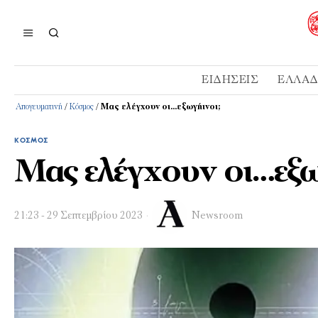
ΕΙΔΉΣΕΙΣ
ΕΛΛΆ
Απογευματινή
/
Κόσμος
/
Μας ελέγχουν οι…εξωγήινοι;
ΚΌΣΜΟΣ
Μας ελέγχουν οι…εξω
21:23 - 29 Σεπτεμβρίου 2023
Newsroom