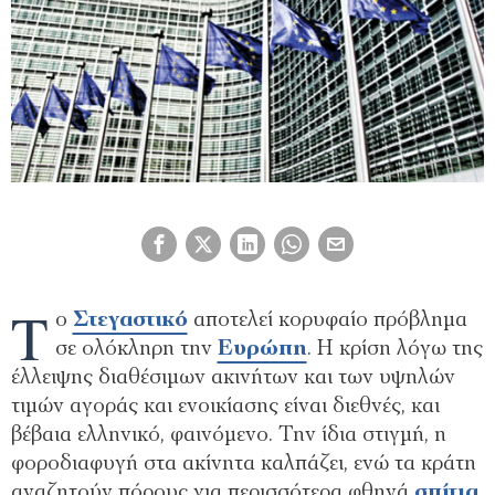
Τ
ο
Στεγαστικό
αποτελεί κορυφαίο πρόβλημα
σε ολόκληρη την
Ευρώπη
. Η κρίση λόγω της
έλλειψης διαθέσιμων ακινήτων και των υψηλών
τιμών αγοράς και ενοικίασης είναι διεθνές, και
βέβαια ελληνικό, φαινόμενο. Την ίδια στιγμή, η
φοροδιαφυγή στα ακίνητα καλπάζει, ενώ τα κράτη
αναζητούν πόρους για περισσότερα φθηνά
σπίτια
.