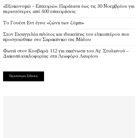
«Εξοικονομώ – Επιχειρώ»: Παράταση έως τις 30 Νοεμβρίου για
περισσότερες από 400 επιχειρήσεις
Το Γουέστ Εντ έγινε «ζώνη των ζόμπι»
Στον Εισαγγελέα πιλότος και ιδιοκτήτης του ελικοπτέρου που
προσγειώθηκε στο Σαρακήνικο της Μήλου
Φωτιά στον Κουβαρά: 112 για εκκένωση του Αγ. Στυλιανού –
Διακοπή κυκλοφορίας στη Λεωφόρο Λαυρίου
Περισσότερες Ειδήσεις