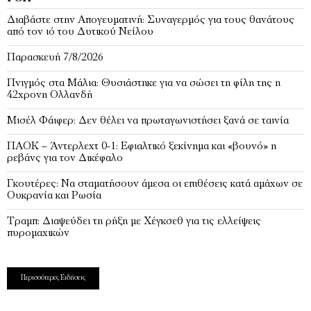
Διαβάστε στην Απογευματινή: Συναγερμός για τους θανάτους
από τον ιό του Δυτικού Νείλου
Παρασκευή 7/8/2026
Πνιγμός στα Μάλια: Θυσιάστηκε για να σώσει τη φίλη της η
42χρονη Ολλανδή
Μισέλ Φάιφερ: Δεν θέλει να πρωταγωνιστήσει ξανά σε ταινία
ΠΑΟΚ – Άντερλεχτ 0-1: Εφιαλτικό ξεκίνημα και «βουνό» η
ρεβάνς για τον Δικέφαλο
Γκουτέρες: Να σταματήσουν άμεσα οι επιθέσεις κατά αμάχων σε
Ουκρανία και Ρωσία
Τραμπ: Διαψεύδει τη ρήξη με Χέγκσεθ για τις ελλείψεις
πυρομαχικών
Περισσότερες Ειδήσεις