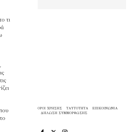
ο τι
ρά
ω
,
ις
τις
ίζει
ΌΡΟΙ ΧΡΉΣΗΣ
ΤΑΥΤΌΤΗΤΑ
ΕΠΙΚΟΙΝΩΝΊΑ
 που
ΔΉΛΩΣΗ ΣΥΜΜΌΡΦΩΣΗΣ
 το