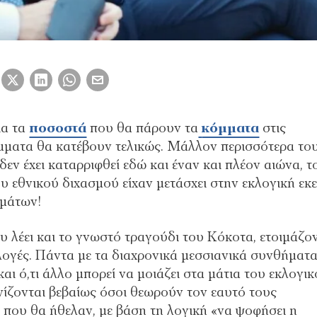
ια τα
ποσοστά
που θα πάρουν τα
κόμματα
στις
ματα θα κατέβουν τελικώς. Μάλλον περισσότερα το
εν έχει καταρριφθεί εδώ και έναν και πλέον αιώνα, τ
ου εθνικού διχασμού είχαν μετάσχει στην εκλογική εκε
μμάτων!
ου λέει και το γνωστό τραγούδι του Κόκοτα, ετοιμάζο
κλογές. Πάντα με τα διαχρονικά μεσσιανικά συνθήματ
αι ό,τι άλλο μπορεί να μοιάζει στα μάτια του εκλογι
ίζονται βεβαίως όσοι θεωρούν τον εαυτό τους
ά που θα ήθελαν, με βάση τη λογική «να ψοφήσει η