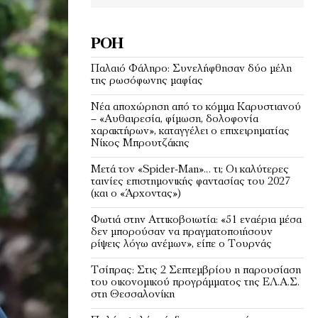
ΡΟΉ
Παλαιό Φάληρο: Συνελήφθησαν δύο μέλη
της ρωσόφωνης μαφίας
Νέα αποχώρηση από το κόμμα Καρυστιανού
– «Αυθαιρεσία, φίμωση, δολοφονία
χαρακτήρων», καταγγέλει ο επιχειρηματίας
Νίκος Μπρουτζάκης
Μετά τον «Spider-Man»… τι; Oι καλύτερες
ταινίες επιστημονικής φαντασίας του 2027
(και ο «Άρχοντας»)
Φωτιά στην Αττικοβοιωτία: «51 εναέρια μέσα
δεν μπορούσαν να πραγματοποιήσουν
ρίψεις λόγω ανέμων», είπε ο Τουρνάς
Τσίπρας: Στις 2 Σεπτεμβρίου η παρουσίαση
του οικονομικού προγράμματος της ΕΛ.Α.Σ.
στη Θεσσαλονίκη