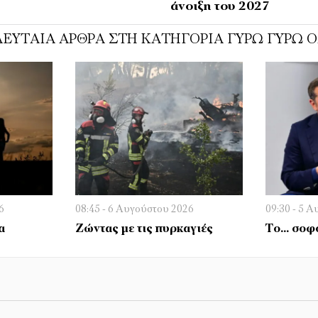
άνοιξη του 2027
ΕΥΤΑΊΑ ΆΡΘΡΑ ΣΤΗ ΚΑΤΗΓΟΡΊΑ ΓΎΡΩ ΓΎΡΩ 
6
08:45 - 6 Αυγούστου 2026
09:30 - 5 
α
Ζώντας με τις πυρκαγιές
Το… σοφό