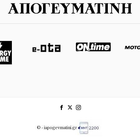
© - iapogevmatini.gr