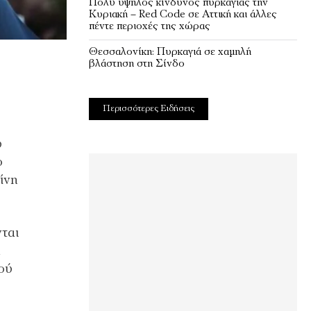
Πολύ υψηλός κίνδυνος πυρκαγιάς την
Κυριακή – Red Code σε Αττική και άλλες
πέντε περιοχές της χώρας
Θεσσαλονίκη: Πυρκαγιά σε χαμηλή
βλάστηση στη Σίνδο
Περισσότερες Ειδήσεις
υ
ο
ίνη
νται
α
κού