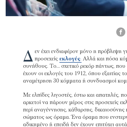
Δ
εν έχει ενδιαφέρον μόνο η πρόβλεψη γ
προσεχείς
εκλογές
.
Αλλά και πόσα κόμ
συνήθους. Το… σχετικό ρεκόρ πάντως, που δ
έχουν οι εκλογές του 1912, όπου εξαιτίας τ
αναμέτρηση 30 κόμματα ή συνδυασμοί κο
Με ελπίδες λιγοστές, έστω και απατηλές, π
αρκετοί να πάρουν μέρος στις προσεχείς ε
περί αναγέννησης, κάθαρσης, δικαιοσύνης κ
σώματος ως όραμα. Ένα όραμα που ενστερν
αδικημένο ή επειδή δεν έχουν επιτύχει αυτ