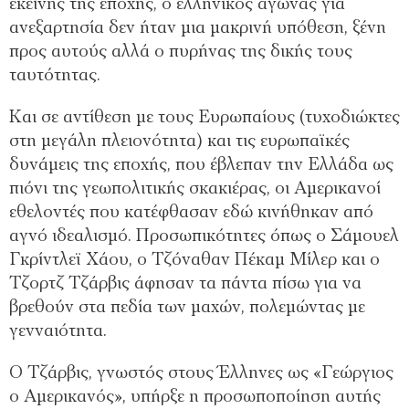
εκείνης της εποχής, ο ελληνικός αγώνας για
ανεξαρτησία δεν ήταν μια μακρινή υπόθεση, ξένη
προς αυτούς αλλά ο πυρήνας της δικής τους
ταυτότητας.
Και σε αντίθεση με τους Ευρωπαίους (τυχοδιώκτες
στη μεγάλη πλειονότητα) και τις ευρωπαϊκές
δυνάμεις της εποχής, που έβλεπαν την Ελλάδα ως
πιόνι της γεωπολιτικής σκακιέρας, οι Αμερικανοί
εθελοντές που κατέφθασαν εδώ κινήθηκαν από
αγνό ιδεαλισμό. Προσωπικότητες όπως ο Σάμουελ
Γκρίντλεϊ Χάου, ο Τζόναθαν Πέκαμ Μίλερ και ο
Τζορτζ Τζάρβις άφησαν τα πάντα πίσω για να
βρεθούν στα πεδία των μαχών, πολεμώντας με
γενναιότητα.
Ο Τζάρβις, γνωστός στους Έλληνες ως «Γεώργιος
ο Αμερικανός», υπήρξε η προσωποποίηση αυτής