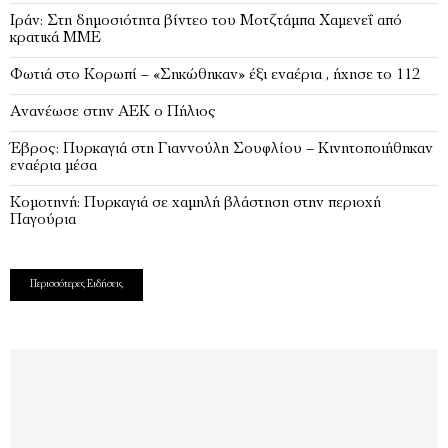
Ιράν: Στη δημοσιότητα βίντεο του Μοτζτάμπα Χαμενεΐ από
κρατικά ΜΜΕ
Φωτιά στο Κορωπί – «Σηκώθηκαν» έξι εναέρια , ήχησε το 112
Ανανέωσε στην ΑΕΚ ο Πήλιος
Έβρος: Πυρκαγιά στη Γιαννούλη Σουφλίου – Κινητοποιήθηκαν
εναέρια μέσα
Κομοτηνή: Πυρκαγιά σε χαμηλή βλάστηση στην περιοχή
Παγούρια
Περισσότερες Ειδήσεις