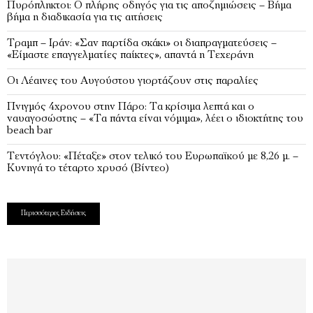
Πυρόπληκτοι: Ο πλήρης οδηγός για τις αποζημιώσεις – Βήμα
βήμα η διαδικασία για τις αιτήσεις
Τραμπ – Ιράν: «Σαν παρτίδα σκάκι» οι διαπραγματεύσεις –
«Είμαστε επαγγελματίες παίκτες», απαντά η Τεχεράνη
Οι Λέαινες του Αυγούστου γιορτάζουν στις παραλίες
Πνιγμός 4χρονου στην Πάρο: Τα κρίσιμα λεπτά και ο
ναυαγοσώστης – «Τα πάντα είναι νόμιμα», λέει ο ιδιοκτήτης του
beach bar
Τεντόγλου: «Πέταξε» στον τελικό του Ευρωπαϊκού με 8,26 μ. –
Κυνηγά το τέταρτο χρυσό (Βίντεο)
Περισσότερες Ειδήσεις