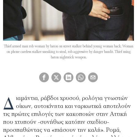
Thief armed man rob woman by baton on street stalker behind young woman back. Woman
on phone careless stalker sneaking to steal, rob aggressive by danger bandit. Thief using
baton nightstick weapon.
Δ
ιαμάντια, ράβδοι χρυσού, ρολόγια γνωστών
οίκων, αυτοκίνητα και ναρκωτικά αποτελούν
τις πρώτες επιλογές των κακοποιών στην Αττική
που χτυπούν -συνήθως κατόπιν σχεδίου-
προσπαθώντας να «πιάσουν την καλή». Ρομά,