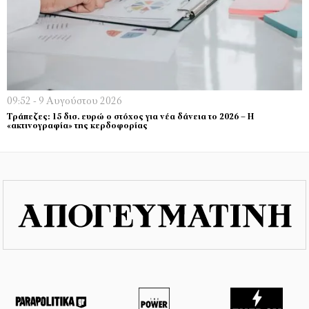
09:52 - 9 Αυγούστου 2026
Τράπεζες: 15 δισ. ευρώ ο στόχος για νέα δάνεια το 2026 – Η
«ακτινογραφία» της κερδοφορίας