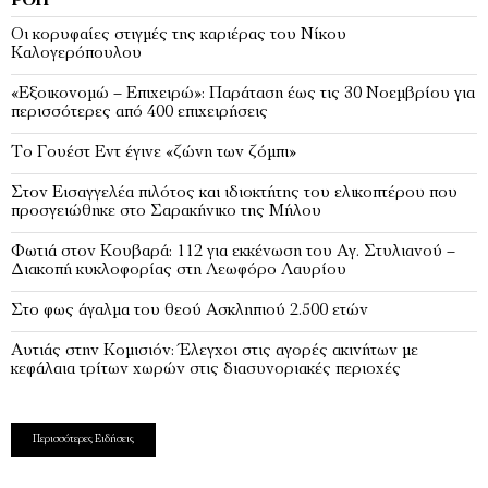
ΡΟΉ
Οι κορυφαίες στιγμές της καριέρας του Νίκου
Καλογερόπουλου
«Εξοικονομώ – Επιχειρώ»: Παράταση έως τις 30 Νοεμβρίου για
περισσότερες από 400 επιχειρήσεις
Το Γουέστ Εντ έγινε «ζώνη των ζόμπι»
Στον Εισαγγελέα πιλότος και ιδιοκτήτης του ελικοπτέρου που
προσγειώθηκε στο Σαρακήνικο της Μήλου
Φωτιά στον Κουβαρά: 112 για εκκένωση του Αγ. Στυλιανού –
Διακοπή κυκλοφορίας στη Λεωφόρο Λαυρίου
Στο φως άγαλμα του θεού Ασκληπιού 2.500 ετών
Αυτιάς στην Κομισιόν: Έλεγχοι στις αγορές ακινήτων με
κεφάλαια τρίτων χωρών στις διασυνοριακές περιοχές
Περισσότερες Ειδήσεις