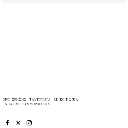
ΌΡΟΙ ΧΡΉΣΗΣ
ΤΑΥΤΌΤΗΤΑ
ΕΠΙΚΟΙΝΩΝΊΑ
ΔΉΛΩΣΗ ΣΥΜΜΌΡΦΩΣΗΣ