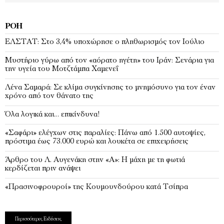
ΡΟΉ
EΛΣΤΑΤ: Στο 3,4% υποχώρησε ο πληθωρισμός τον Ιούλιο
Μυστήριο γύρω από τον «αόρατο ηγέτη» του Ιράν: Σενάρια για
την υγεία του Μοτζτάμπα Χαμενεΐ
Λένα Σαμαρά: Σε κλίμα συγκίνησης το μνημόσυνο για τον έναν
χρόνο από τον θάνατο της
Όλα λογικά και… επικίνδυνα!
«Σαφάρι» ελέγχων στις παραλίες: Πάνω από 1.500 αυτοψίες,
πρόστιμα έως 73.000 ευρώ και λουκέτα σε επιχειρήσεις
Άρθρο του Λ. Αυγενάκη στην «Α»: Η μάχη με τη φωτιά
κερδίζεται πριν ανάψει
«Πρασινοφρουροί» της Κουμουνδούρου κατά Τσίπρα
Περισσότερες Ειδήσεις