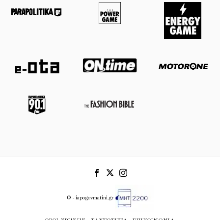
© - iapogevmatini.gr