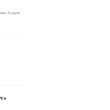
remier League
ύν»