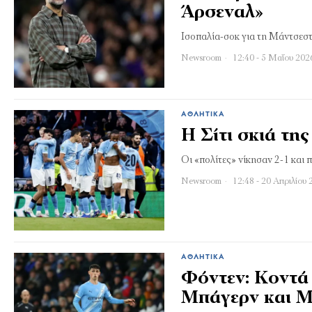
Άρσεναλ»
Ισοπαλία-σοκ για τη Μάντσεστ
Newsroom
12:40 - 5 Μαΐου 202
ΑΘΛΗΤΙΚΆ
Η Σίτι σκιά τη
Οι «πολίτες» νίκησαν 2-1 και
Newsroom
12:48 - 20 Απριλίου 
ΑΘΛΗΤΙΚΆ
Φόντεν: Κοντά 
Μπάγερν και Μ