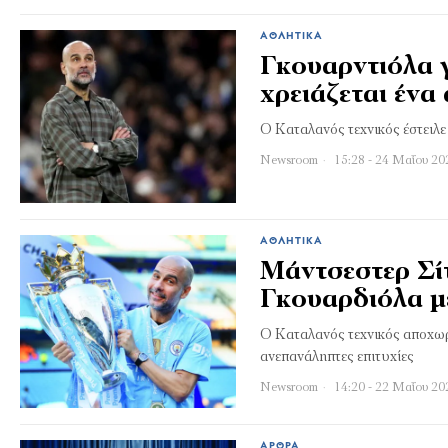
ΑΘΛΗΤΙΚΆ
Γκουαρντιόλα γ
χρειάζεται ένα
Ο Καταλανός τεχνικός έστειλε
Newsroom
15:28 - 24 Μαΐου 20
ΑΘΛΗΤΙΚΆ
Μάντσεστερ Σί
Γκουαρδιόλα με
Ο Καταλανός τεχνικός αποχωρεί
ανεπανάληπτες επιτυχίες
Newsroom
14:20 - 22 Μαΐου 20
ΆΡΘΡΑ