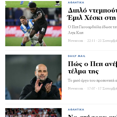
ΑΘΛΗΤΙΚΆ
Διπλό ντεμπούτ
Έμιλ Χέσκι στη 
Ο Πεπ Γκουαρδιόλα έδωσε την 
Λιγκ Καπ
Newsroom
22:11 - 25 Σεπτεμβρ
DAILY MAIL
Πώς ο Πεπ ανέβ
τέλμα της
Το μισό έργο του προπονητή α
Newsroom
17:07 - 17 Σεπτεμβρ
ΑΘΛΗΤΙΚΆ