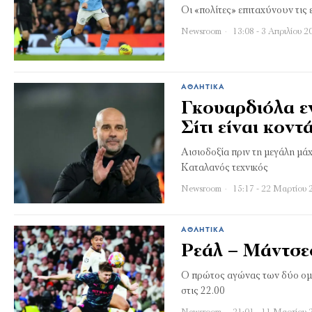
Οι «πολίτες» επιταχύνουν τις
Newsroom
13:08 - 3 Απριλίου 2
ΑΘΛΗΤΙΚΆ
Γκουαρδιόλα ε
Σίτι είναι κον
Αισιοδοξία πριν τη μεγάλη μά
Καταλανός τεχνικός
Newsroom
15:17 - 22 Μαρτίου 
ΑΘΛΗΤΙΚΆ
Ρεάλ – Μάντσε
Ο πρώτος αγώνας των δύο ομ
στις 22.00