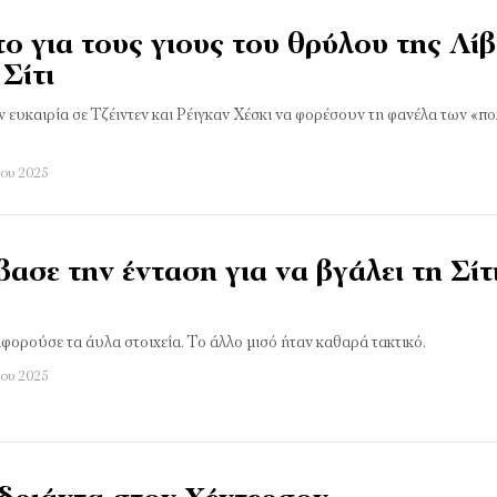
ο για τους γιους του θρύλου της Λί
Σίτι
ευκαιρία σε Τζέιντεν και Ρέιγκαν Χέσκι να φορέσουν τη φανέλα των «πο
ίου 2025
ασε την ένταση για να βγάλει τη Σίτ
φορούσε τα άυλα στοιχεία. Το άλλο μισό ήταν καθαρά τακτικό.
ίου 2025