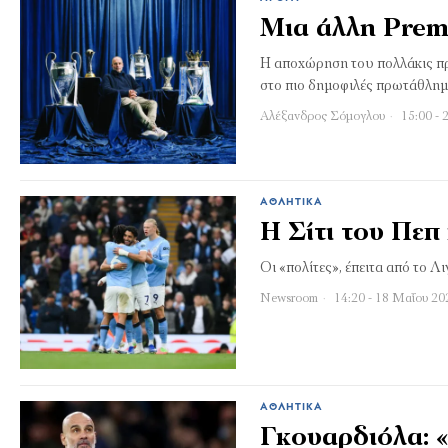
Μια άλλη Prem
Η αποχώρηση του πολλάκις πρ
στο πιο δημοφιλές πρωτάθλη
Αλέξανδρος Σόμογλου
15:00 - 
ΑΘΛΗΤΙΚΆ
Η Σίτι του Πεπ
Οι «πολίτες», έπειτα από το Λ
Newsroom
14:20 - 18 Μαΐου 20
ΑΘΛΗΤΙΚΆ
Γκουαρδιόλα: «