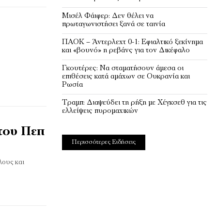
Μισέλ Φάιφερ: Δεν θέλει να
πρωταγωνιστήσει ξανά σε ταινία
ΠΑΟΚ – Άντερλεχτ 0-1: Εφιαλτικό ξεκίνημα
και «βουνό» η ρεβάνς για τον Δικέφαλο
Γκουτέρες: Να σταματήσουν άμεσα οι
επιθέσεις κατά αμάχων σε Ουκρανία και
Ρωσία
Τραμπ: Διαψεύδει τη ρήξη με Χέγκσεθ για τις
ελλείψεις πυρομαχικών
του Πεπ
Περισσότερες Ειδήσεις
λους και