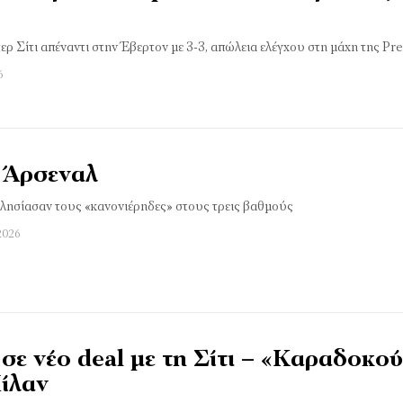
ερ Σίτι απέναντι στην Έβερτον με 3-3, απώλεια ελέγχου στη μάχη της P
6
ς Άρσεναλ
 πλησίασαν τους «κανονιέρηδες» στους τρεις βαθμούς
2026
σε νέο deal με τη Σίτι – «Καραδοκο
ίλαν