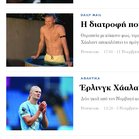
DAILY MAIL
Η διατροφή που
Θεραπεία µε κόκκινο φως, τερ
Χάαλαντ αποκαλύπτει το πρόγρ
Newsroom
17:01 - 11 Νοεμβρίο
ΑΘΛΗΤΙΚΆ
Έρλινγκ Χάαλα
Δύο γκολ από τον Νορβηγό κα
Newsroom
13:26 - 3 Νοεμβρίου