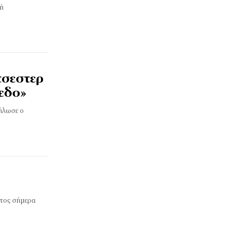
νή
τσεστερ
πεδο»
δήλωσε ο
τος σήμερα