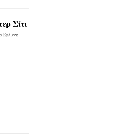
ερ Σίτι
 ο Ερλινγκ