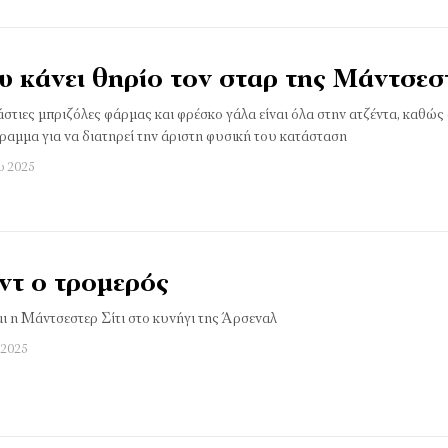
 κάνει θηρίο τον σταρ της Μάντσεστ
άστιες µπριζόλες φάρµας και φρέσκο γάλα είναι όλα στην ατζέντα, καθώς
αµµα για να διατηρεί την άριστη φυσική του κατάσταση
υ 2025
ντ ο τρομερός
ι η Μάντσεστερ Σίτι στο κυνήγι της Άρσεναλ
 2025