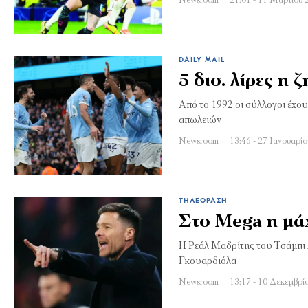
Newsroom
21:01 - 11 Μαρτίου 
DAILY MAIL
5 δισ. λίρες η 
Από το 1992 οι σύλλογοι έχου
απωλειών
Newsroom
13:46 - 27 Ιανουαρί
ΤΗΛΕΌΡΑΣΗ
Στο Mega η μά
Η Ρεάλ Μαδρίτης του Τσάμπι 
Γκουαρδιόλα
Newsroom
13:17 - 10 Δεκεμβρί