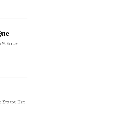
gue
το 90% των
 Σίτι του Πεπ