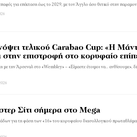
 επαφές για επέκταση έως το 2029, με τον Άγγλο άσο θετικό στην παραμο
026
νόψει τελικού Carabao Cup: «Η Μάν
τά στην επιστροφή στο κορυφαίο επί
χη με την Άρσεναλ στο «Wembley» – «Είμαστε έτοιμοι να… ανθίσουμε», 
2026
στερ Σίτι σήμερα στο Mega
άδων για τη φάση των «16» του κορυφαίου διασυλλογικού πρωταθλήμα