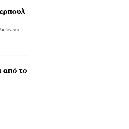
βερπουλ
λιτών» στο
ι από το