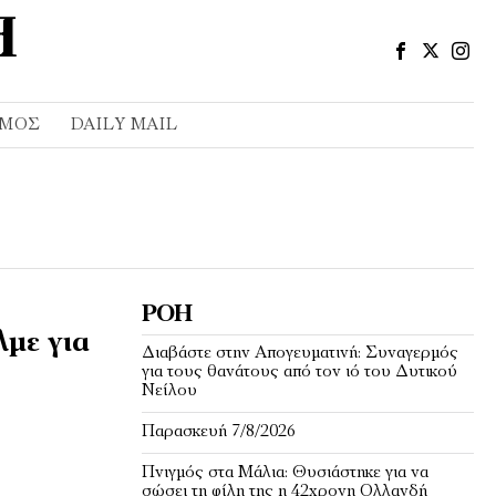
ΣΜΌΣ
DAILY MAIL
ΡΟΉ
λμε για
Διαβάστε στην Απογευματινή: Συναγερμός
για τους θανάτους από τον ιό του Δυτικού
Νείλου
Παρασκευή 7/8/2026
Πνιγμός στα Μάλια: Θυσιάστηκε για να
σώσει τη φίλη της η 42χρονη Ολλανδή